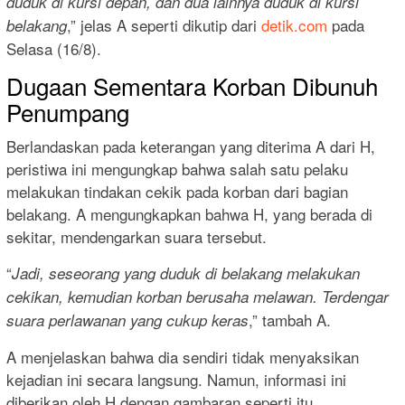
duduk di kursi depan, dan dua lainnya duduk di kursi
,” jelas A seperti dikutip dari
detik.com
pada
belakang
Selasa (16/8).
Dugaan Sementara Korban Dibunuh
Penumpang
Berlandaskan pada keterangan yang diterima A dari H,
peristiwa ini mengungkap bahwa salah satu pelaku
melakukan tindakan cekik pada korban dari bagian
belakang. A mengungkapkan bahwa H, yang berada di
sekitar, mendengarkan suara tersebut.
“
Jadi, seseorang yang duduk di belakang melakukan
cekikan, kemudian korban berusaha melawan. Terdengar
,” tambah A.
suara perlawanan yang cukup keras
A menjelaskan bahwa dia sendiri tidak menyaksikan
kejadian ini secara langsung. Namun, informasi ini
diberikan oleh H dengan gambaran seperti itu.