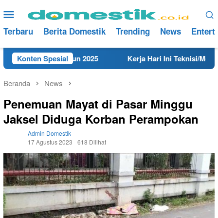
Loncat
Menu
ke
Mobile
konten
Terbaru
Berita Domestik
Trending
News
Entert
di Rembang Tahun 2025
Konten Spesial
Kerja Hari Ini Teknisi/Mekanik
Beranda
News
Penemuan Mayat di Pasar Minggu
Jaksel Diduga Korban Perampokan
Admin Domestik
17 Agustus 2023
618 Dilihat