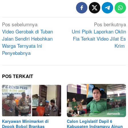
Navigasi
Pos sebelumnya
Pos berikutnya
pos
Video Gerobak di Tuban
Umi Pipik Laporkan Oklin
Jalan Sendiri Hebohkan
Fia Terkait Video Jilat Es
Warga Ternyata Ini
Krim
Penyebabnya
POS TERKAIT
Karyawan Minimarket di
Calon Legislatif Dapil 6
Depok Bobol Brankas
Kabupaten Indramayu Ainun