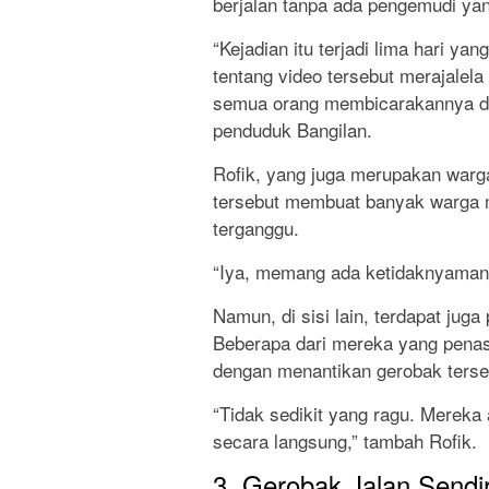
berjalan tanpa ada pengemudi ya
“Kejadian itu terjadi lima hari y
tentang video tersebut merajalela
semua orang membicarakannya den
penduduk Bangilan.
Rofik, yang juga merupakan war
tersebut membuat banyak warga m
terganggu.
“Iya, memang ada ketidaknyamana
Namun, di sisi lain, terdapat jug
Beberapa dari mereka yang pena
dengan menantikan gerobak terseb
“Tidak sedikit yang ragu. Mereka
secara langsung,” tambah Rofik.
3. Gerobak Jalan Sendir