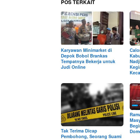
POS TERKAIT
Karyawan Minimarket di
Calo
Depok Bobol Brankas
Kabu
Tempatnya Bekerja untuk
Nadj
Judi Online
Kegi
Keca
Ram
Masy
Begi
Tak Terima Dicap
Dome
Pembohong, Seorang Suami