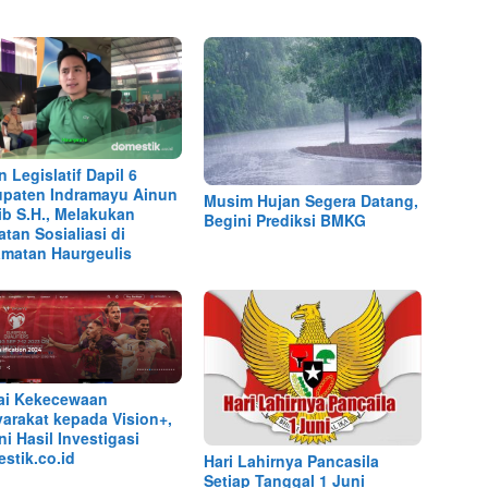
n Legislatif Dapil 6
paten Indramayu Ainun
Musim Hujan Segera Datang,
ib S.H., Melakukan
Begini Prediksi BMKG
atan Sosialiasi di
matan Haurgeulis
ai Kekecewaan
arakat kepada Vision+,
ni Hasil Investigasi
stik.co.id
Hari Lahirnya Pancasila
Setiap Tanggal 1 Juni