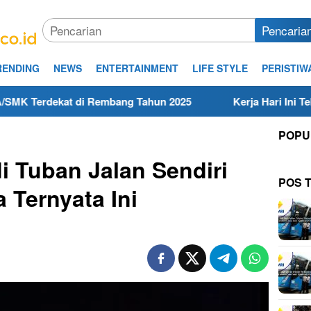
Pencaria
RENDING
NEWS
ENTERTAINMENT
LIFE STYLE
PERISTIW
t di Rembang Tahun 2025
Kerja Hari Ini Teknisi/Mekani
POPU
i Tuban Jalan Sendiri
POS 
Ternyata Ini