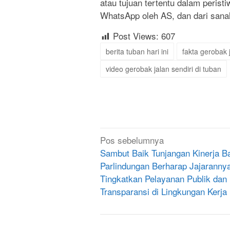
atau tujuan tertentu dalam perist
WhatsApp oleh AS, dan dari sanal
Post Views:
607
berita tuban hari ini
fakta gerobak 
video gerobak jalan sendiri di tuban
Navigasi
Pos sebelumnya
pos
Sambut Baik Tunjangan Kinerja B
Parlindungan Berharap Jajaranny
Tingkatkan Pelayanan Publik dan
Transparansi di Lingkungan Kerja