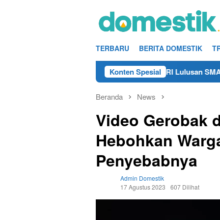
Loncat
ke
konten
TERBARU
BERITA DOMESTIK
T
Info Kerja Teknisi/Mekanik DAMRI Lulusan SMA/SMK Terdeka
Konten Spesial
Beranda
News
Video Gerobak d
Hebohkan Warga 
Penyebabnya
Admin Domestik
17 Agustus 2023
607 Dilihat