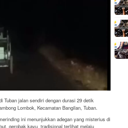
i Tuban jalan sendiri dengan durasi 29 detik
ambong Lombok, Kecamatan Bangilan, Tuban.
erinding ini menunjukkan adegan yang misterius di
t, gerobak kayu tradisional terlihat melaju