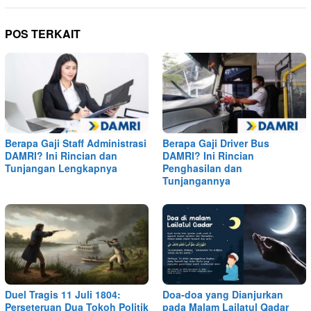
POS TERKAIT
Berapa Gaji Staff Administrasi
Berapa Gaji Driver Bus
DAMRI? Ini Rincian dan
DAMRI? Ini Rincian
Tunjangan Lengkapnya
Penghasilan dan
Tunjangannya
Duel Tragis 11 Juli 1804:
Doa-doa yang Dianjurkan
Perseteruan Dua Tokoh Politik
pada Malam Lailatul Qadar