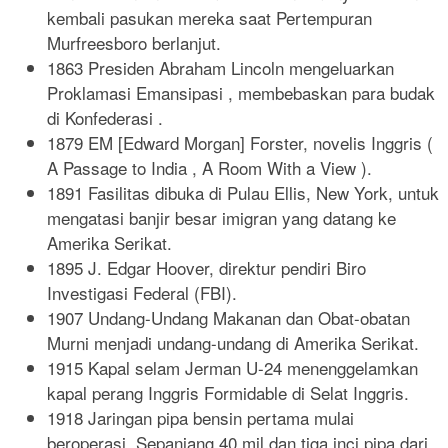
kembali pasukan mereka saat Pertempuran
Murfreesboro berlanjut.
1863 Presiden Abraham Lincoln mengeluarkan
Proklamasi Emansipasi , membebaskan para budak
di Konfederasi .
1879 EM [Edward Morgan] Forster, novelis Inggris (
A Passage to India , A Room With a View ).
1891 Fasilitas dibuka di Pulau Ellis, New York, untuk
mengatasi banjir besar imigran yang datang ke
Amerika Serikat.
1895 J. Edgar Hoover, direktur pendiri Biro
Investigasi Federal (FBI).
1907 Undang-Undang Makanan dan Obat-obatan
Murni menjadi undang-undang di Amerika Serikat.
1915 Kapal selam Jerman U-24 menenggelamkan
kapal perang Inggris Formidable di Selat Inggris.
1918 Jaringan pipa bensin pertama mulai
beroperasi. Sepanjang 40 mil dan tiga inci pipa dari