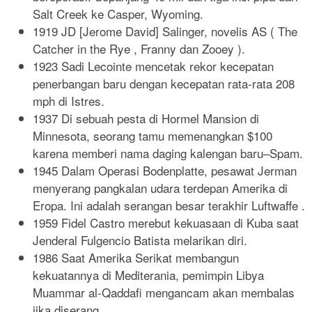
Salt Creek ke Casper, Wyoming.
1919 JD [Jerome David] Salinger, novelis AS ( The
Catcher in the Rye , Franny dan Zooey ).
1923 Sadi Lecointe mencetak rekor kecepatan
penerbangan baru dengan kecepatan rata-rata 208
mph di Istres.
1937 Di sebuah pesta di Hormel Mansion di
Minnesota, seorang tamu memenangkan $100
karena memberi nama daging kalengan baru–Spam.
1945 Dalam Operasi Bodenplatte, pesawat Jerman
menyerang pangkalan udara terdepan Amerika di
Eropa. Ini adalah serangan besar terakhir Luftwaffe .
1959 Fidel Castro merebut kekuasaan di Kuba saat
Jenderal Fulgencio Batista melarikan diri.
1986 Saat Amerika Serikat membangun
kekuatannya di Mediterania, pemimpin Libya
Muammar al-Qaddafi mengancam akan membalas
jika diserang.