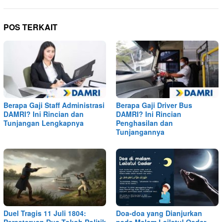
POS TERKAIT
Berapa Gaji Staff Administrasi
Berapa Gaji Driver Bus
DAMRI? Ini Rincian dan
DAMRI? Ini Rincian
Tunjangan Lengkapnya
Penghasilan dan
Tunjangannya
Duel Tragis 11 Juli 1804:
Doa-doa yang Dianjurkan
Perseteruan Dua Tokoh Politik