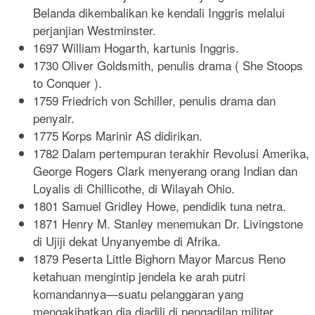
Belanda dikembalikan ke kendali Inggris melalui
perjanjian Westminster.
1697 William Hogarth, kartunis Inggris.
1730 Oliver Goldsmith, penulis drama ( She Stoops
to Conquer ).
1759 Friedrich von Schiller, penulis drama dan
penyair.
1775 Korps Marinir AS didirikan.
1782 Dalam pertempuran terakhir Revolusi Amerika,
George Rogers Clark menyerang orang Indian dan
Loyalis di Chillicothe, di Wilayah Ohio.
1801 Samuel Gridley Howe, pendidik tuna netra.
1871 Henry M. Stanley menemukan Dr. Livingstone
di Ujiji dekat Unyanyembe di Afrika.
1879 Peserta Little Bighorn Mayor Marcus Reno
ketahuan mengintip jendela ke arah putri
komandannya—suatu pelanggaran yang
mengakibatkan dia diadili di pengadilan militer.