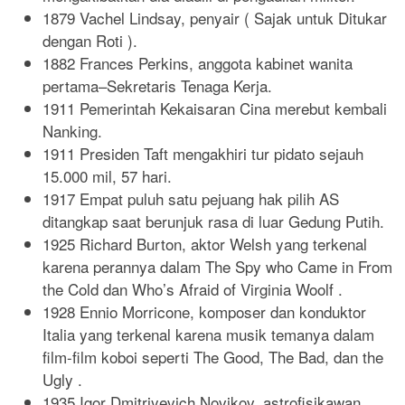
1879 Vachel Lindsay, penyair ( Sajak untuk Ditukar
dengan Roti ).
1882 Frances Perkins, anggota kabinet wanita
pertama–Sekretaris Tenaga Kerja.
1911 Pemerintah Kekaisaran Cina merebut kembali
Nanking.
1911 Presiden Taft mengakhiri tur pidato sejauh
15.000 mil, 57 hari.
1917 Empat puluh satu pejuang hak pilih AS
ditangkap saat berunjuk rasa di luar Gedung Putih.
1925 Richard Burton, aktor Welsh yang terkenal
karena perannya dalam The Spy who Came in From
the Cold dan Who’s Afraid of Virginia Woolf .
1928 Ennio Morricone, komposer dan konduktor
Italia yang terkenal karena musik temanya dalam
film-film koboi seperti The Good, The Bad, dan the
Ugly .
1935 Igor Dmitriyevich Novikov, astrofisikawan