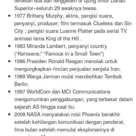
terbelah dua dan tenggelam di ujung timur Danau
Superior–seluruh 29 awaknya tewas.
1977 Brittany Murphy, aktris, pengisi suara,
penyanyi, produser; film termasuk Clueless dan Sin
City ; pengisi suara Luanne Platter pada serial TV
animasi lama King of the Hill .
1983 Miranda Lambert, penyanyi country
(“Kerosene,” “Famous in a Small Town”)
1986 Presiden Ronald Reagan menolak untuk
mengungkapkan rincian penjualan senjata Iran.
1989 Warga Jerman mulai merobohkan Tembok
Berlin.
1997 WorldCom dan MCI Communications
mengumumkan penggabungan, yang terbesar dalam
sejarah AS hingga saat itu.
2008 NASA menyatakan misi Phoenix berakhir
setelah kehilangan komunikasi dengan pendarat,
lima bulan setelah memulai eksplorasinya di