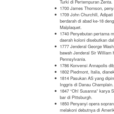
Turki di Pertempuran Zenta.
1700 James Thomson, penyai
1709 John Churchill, Adipa
berdarah di abad ke-18 den
Malplaquet.
1740 Penyebutan pertama men
daerah koloni disebutkan da
1777 Jenderal George Washi
bawah Jenderal Sir William
Pennsylvania.
1786 Konvensi Annapolis dib
1802 Piedmont, Italia, diane
1814 Pasukan AS yang dip
Inggris di Danau Champlain.
1847 “Oh! Susanna” karya St
bar di Pittsburgh.
1850 Penyanyi opera sopran 
melakoni debutnya di Amerik