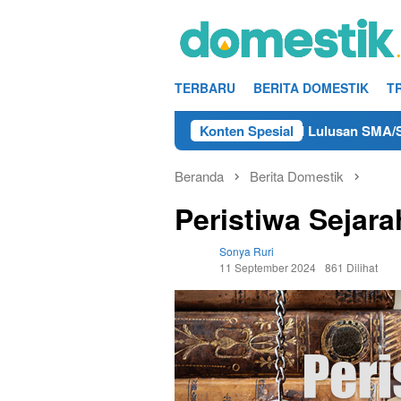
Loncat
ke
konten
TERBARU
BERITA DOMESTIK
T
Info Kerja Teknisi/Mekanik DAMRI Lulusan SMA/SMK Terdeka
Konten Spesial
Beranda
Berita Domestik
Peristiwa Sejar
Sonya Ruri
11 September 2024
861 Dilihat