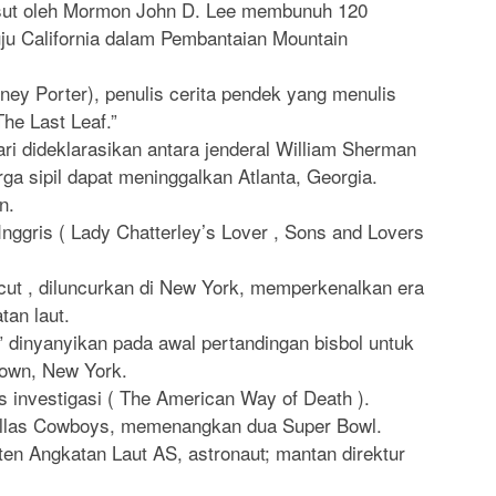
asut oleh Mormon John D. Lee membunuh 120
u California dalam Pembantaian Mountain
ney Porter), penulis cerita pendek yang menulis
The Last Leaf.”
ri dideklarasikan antara jenderal William Sherman
a sipil dapat meninggalkan Atlanta, Georgia.
n.
nggris ( Lady Chatterley’s Lover , Sons and Lovers
cut , diluncurkan di New York, memperkenalkan era
tan laut.
 dinyanyikan pada awal pertandingan bisbol untuk
town, New York.
is investigasi ( The American Way of Death ).
Dallas Cowboys, memenangkan dua Super Bowl.
ten Angkatan Laut AS, astronaut; mantan direktur