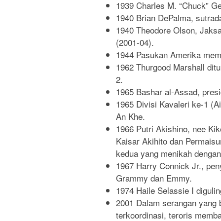
1939 Charles M. “Chuck” Ge
1940 Brian DePalma, sutradara
1940 Theodore Olson, Jaks
(2001-04).
1944 Pasukan Amerika mem
1962 Thurgood Marshall ditu
2.
1965 Bashar al-Assad, presi
1965 Divisi Kavaleri ke-1 (A
An Khe.
1966 Putri Akishino, nee Ki
Kaisar Akihito dan Permaisur
kedua yang menikah dengan 
1967 Harry Connick Jr., pe
Grammy dan Emmy.
1974 Haile Selassie I digulin
2001 Dalam serangan yang b
terkoordinasi, teroris me