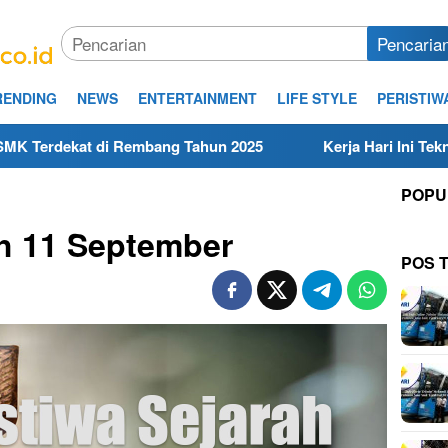
Pencaria
RENDING
NEWS
ENTERTAINMENT
LIFE STYLE
PERISTIW
t di Rembang Tahun 2025
Kerja Hari Ini Teknisi/Mekani
POPU
ah 11 September
POS 