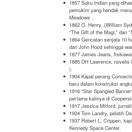
1857 Suku Indian yang dih
pemukim yang hendak menuj
Meadows .
1862 O. Henry, (William Syd
“The Gift of the Magi,” dan “
1864 Gencatan senjata 10 ha
dan John Hood sehingga warg
1877 James Jeans, fisikawa
1885 DH Lawrence, novelis I
).
1904 Kapal perang Connecti
baru dalam konstruksi angka
1916 “Star Spangled Banner”
pertama kalinya di Coopers
1917 Jessica Mitford, jurnal
1924 Tom Landry, pelatih 
1937 Robert L. Crippen, kap
Kennedy Space Center.