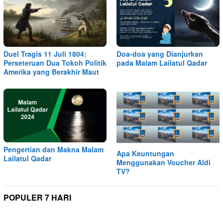
Duel Tragis 11 Juli 1804:
Doa-doa yang Dianjurkan
Perseteruan Dua Tokoh Politik
pada Malam Lailatul Qadar
Amerika yang Berakhir Maut
Pengertian dan Makna Malam
Apa Keuntungan
Lailatul Qadar
Menggunakan Voucher Aldi
TV?
POPULER 7 HARI