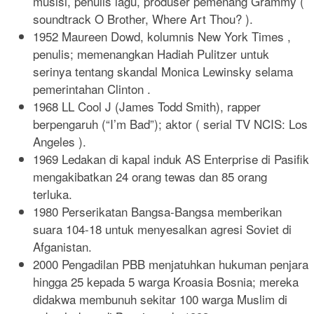
musisi, penulis lagu, produser pemenang Grammy (
soundtrack O Brother, Where Art Thou? ).
1952 Maureen Dowd, kolumnis New York Times ,
penulis; memenangkan Hadiah Pulitzer untuk
serinya tentang skandal Monica Lewinsky selama
pemerintahan Clinton .
1968 LL Cool J (James Todd Smith), rapper
berpengaruh (“I’m Bad”); aktor ( serial TV NCIS: Los
Angeles ).
1969 Ledakan di kapal induk AS Enterprise di Pasifik
mengakibatkan 24 orang tewas dan 85 orang
terluka.
1980 Perserikatan Bangsa-Bangsa memberikan
suara 104-18 untuk menyesalkan agresi Soviet di
Afganistan.
2000 Pengadilan PBB menjatuhkan hukuman penjara
hingga 25 kepada 5 warga Kroasia Bosnia; mereka
didakwa membunuh sekitar 100 warga Muslim di