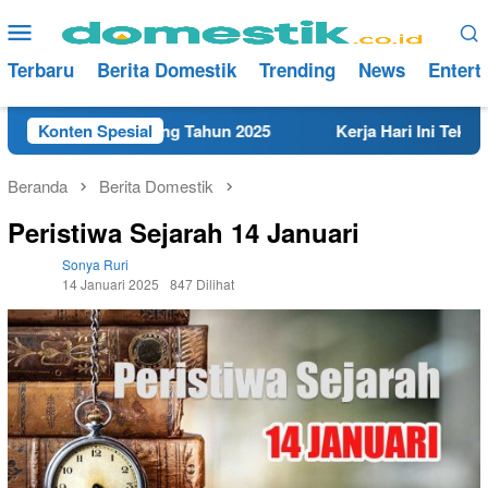
Loncat
Menu
ke
Mobile
konten
Terbaru
Berita Domestik
Trending
News
Entert
at di Rembang Tahun 2025
Konten Spesial
Kerja Hari Ini Teknisi/Meka
Beranda
Berita Domestik
Peristiwa Sejarah 14 Januari
Sonya Ruri
14 Januari 2025
847 Dilihat