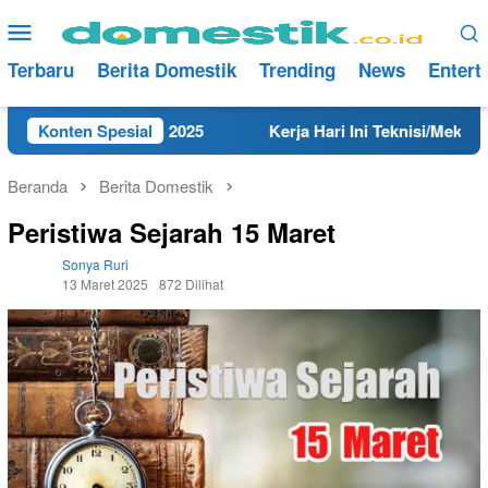
Loncat
Menu
ke
Mobile
konten
Terbaru
Berita Domestik
Trending
News
Entert
embang Tahun 2025
Konten Spesial
Kerja Hari Ini Teknisi/Mekanik DAMR
Beranda
Berita Domestik
Peristiwa Sejarah 15 Maret
Sonya Ruri
13 Maret 2025
872 Dilihat