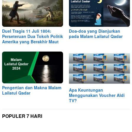
Duel Tragis 11 Juli 1804:
Doa-doa yang Dianjurkan
Perseteruan Dua Tokoh Politik
pada Malam Lailatul Qadar
Amerika yang Berakhir Maut
Pengertian dan Makna Malam
Apa Keuntungan
Lailatul Qadar
Menggunakan Voucher Aldi
TV?
POPULER 7 HARI