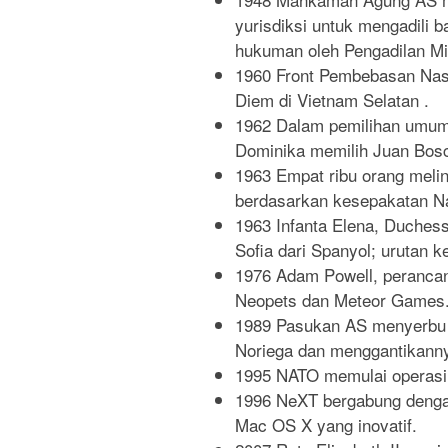
yurisdiksi untuk mengadili b
hukuman oleh Pengadilan Mili
1960 Front Pembebasan Nasi
Diem di Vietnam Selatan .
1962 Dalam pemilihan umum
Dominika memilih Juan Bosch
1963 Empat ribu orang melin
berdasarkan kesepakatan Nat
1963 Infanta Elena, Duchess
Sofia dari Spanyol; urutan 
1976 Adam Powell, perancan
Neopets dan Meteor Games
1989 Pasukan AS menyerbu 
Noriega dan menggantikanny
1995 NATO memulai operasi 
1996 NeXT bergabung deng
Mac OS X yang inovatif.