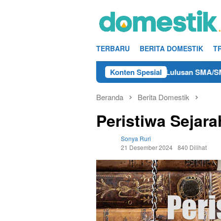
Loncat
ke
konten
TERBARU
BERITA DOMESTIK
T
fo Kerja Teknisi/Mekanik DAMRI Lulusan SMA/SMK Terdekat di 
Konten Spesial
Beranda
Berita Domestik
Peristiwa Sejar
Sonya Ruri
21 Desember 2024
840 Dilihat