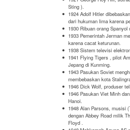
Sting ).
1924 Adolf Hitler dibebaskan
dari hukuman lima karena p
1930 Ribuan orang Spanyol 
1933 Pemerintah Jerman me
karena cacat keturunan.
1938 Sistem televisi elektro
1941 Flying Tigers , pilot 
Jepang di Kunming.
1943 Pasukan Soviet mengh
membebaskan kota Stalingra
1946 Dick Wolf, produser tel
1946 Pasukan Viet Minh dan 
Hanoi.
1948 Alan Parsons, musisi (
dengan Abbey Road milik The
Floyd .
1948 Mahkamah Agung AS m