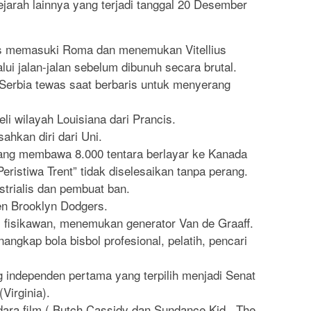
sejarah lainnya yang terjadi tanggal 20 Desember
s memasuki Roma dan menemukan Vitellius
lui jalan-jalan sebelum dibunuh secara brutal.
 Serbia tewas saat berbaris untuk menyerang
i wilayah Louisiana dari Prancis.
ahkan diri dari Uni.
yang membawa 8.000 tentara berlayar ke Kanada
Peristiwa Trent” tidak diselesaikan tanpa perang.
strialis dan pembuat ban.
en Brooklyn Dodgers.
, fisikawan, menemukan generator Van de Graaff.
nangkap bola bisbol profesional, pelatih, pencari
ng independen pertama yang terpilih menjadi Senat
Virginia).
dara film ( Butch Cassidy dan Sundance Kid , The