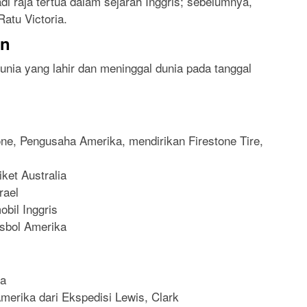
di raja tertua dalam sejarah Inggris; sebelumnya,
Ratu Victoria.
an
dunia yang lahir dan meninggal dunia pada tanggal
ne, Pengusaha Amerika, mendirikan Firestone Tire,
iket Australia
rael
bil Inggris
isbol Amerika
na
erika dari Ekspedisi Lewis, Clark