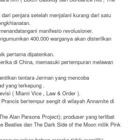
 dari penjara setelah menjalani kurang dari satu
engkhianatan.
menandatangani manifesto revolusioner.
ngumumkan 400.000 warganya akan disterilkan
nik pertama dipatenkan.
Amerika di China, memasuki pertempuran melawan
entikan tentara Jerman yang mencoba
d yang terkepung .
evisi ( Miami Vice , Law & Order ).
Prancis bertempur sengit di wilayah Annamite di
The Alan Parsons Project); produser yang terlibat
 Beatles dan The Dark Side of the Moon milik Pink
engumumkan bahwa mereka tidak memiliki