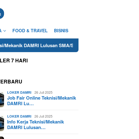
n
A
FOOD & TRAVEL
BISNIS
MRI Lulusan SMA/SMK Terdekat di Cilacap Tahun 2025
Low
LER 7 HARI
TERBARU
26 Juli 2025
LOKER DAMRI
Job Fair Online Teknisi/Mekanik
DAMRI Lu…
26 Juli 2025
LOKER DAMRI
Info Kerja Teknisi/Mekanik
DAMRI Lulusan…