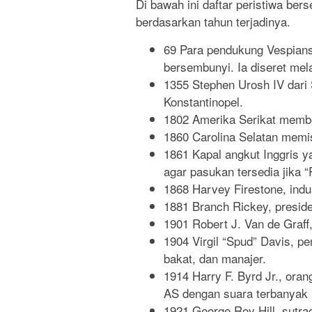
Di bawah ini daftar peristiwa ber
berdasarkan tahun terjadinya.
69 Para pendukung Vespian
bersembunyi. Ia diseret mela
1355 Stephen Urosh IV dari
Konstantinopel.
1802 Amerika Serikat membel
1860 Carolina Selatan memis
1861 Kapal angkut Inggris 
agar pasukan tersedia jika “
1868 Harvey Firestone, indu
1881 Branch Rickey, presid
1901 Robert J. Van de Graff
1904 Virgil “Spud” Davis, pe
bakat, dan manajer.
1914 Harry F. Byrd Jr., ora
AS dengan suara terbanyak (
1921 George Roy Hill, sutra