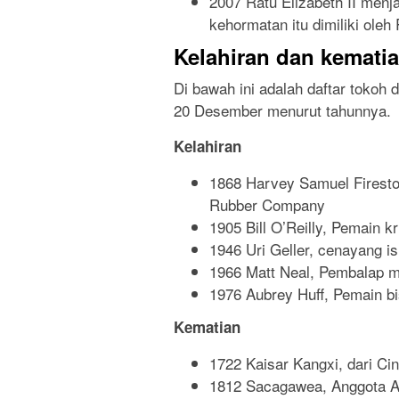
2007 Ratu Elizabeth II menja
kehormatan itu dimiliki oleh 
Kelahiran dan kemati
Di bawah ini adalah daftar tokoh 
20 Desember menurut tahunnya.
Kelahiran
1868 Harvey Samuel Firesto
Rubber Company
1905 Bill O’Reilly, Pemain kr
1946 Uri Geller, cenayang is
1966 Matt Neal, Pembalap mo
1976 Aubrey Huff, Pemain b
Kematian
1722 Kaisar Kangxi, dari Ci
1812 Sacagawea, Anggota Am