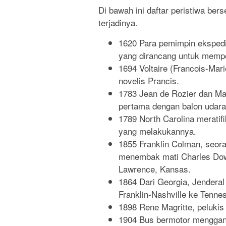
Di bawah ini daftar peristiwa be
terjadinya.
1620 Para pemimpin ekspedi
yang dirancang untuk mempe
1694 Voltaire (Francois-Mari
novelis Prancis.
1783 Jean de Rozier dan Ma
pertama dengan balon udara h
1789 North Carolina meratif
yang melakukannya.
1855 Franklin Colman, seor
menembak mati Charles Dow,
Lawrence, Kansas.
1864 Dari Georgia, Jendera
Franklin-Nashville ke Tenne
1898 Rene Magritte, pelukis 
1904 Bus bermotor mengganti