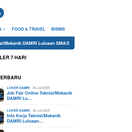
n
A
FOOD & TRAVEL
BISNIS
RI Lulusan SMA/SMK Terdekat di Cilacap Tahun 2025
Lowo
LER 7 HARI
TERBARU
26 Juli 2025
LOKER DAMRI
Job Fair Online Teknisi/Mekanik
DAMRI Lu…
26 Juli 2025
LOKER DAMRI
Info Kerja Teknisi/Mekanik
DAMRI Lulusan…