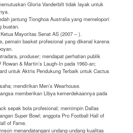
emutuskan Gloria Vanderbilt tidak layak untuk
nya.
edah jantung Tionghoa Australia yang memelopori
 buatan.
, Ketua Mayoritas Senat AS (2007 – ).
e, pemain basket profesional yang dikenal karena
boyan.
utradara, produser; mendapat perhatian publik
TV Rowan & Martin’s Laugh-In pada 1960-an;
 untuk Aktris Pendukung Terbaik untuk Cactus
saha; mendirikan Men’s Wearhouse.
Bangsa memberikan Libya kemerdekaannya pada
ack sepak bola profesional; memimpin Dallas
ngan Super Bowl; anggota Pro Football Hall of
all of Fame.
hnson menandatangani undang-undang kualitas