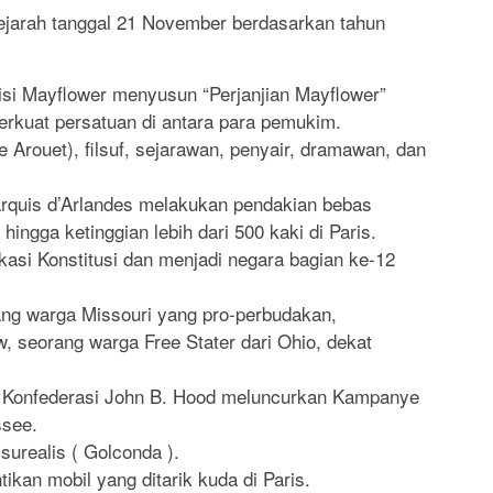
rsejarah tanggal 21 November berdasarkan tahun
si Mayflower menyusun “Perjanjian Mayflower”
rkuat persatuan di antara para pemukim.
e Arouet), filsuf, sejarawan, penyair, dramawan, dan
rquis d’Arlandes melakukan pendakian bebas
ingga ketinggian lebih dari 500 kaki di Paris.
ikasi Konstitusi dan menjadi negara bagian ke-12
ang warga Missouri yang pro-perbudakan,
 seorang warga Free Stater dari Ohio, dekat
l Konfederasi John B. Hood meluncurkan Kampanye
ssee.
surealis ( Golconda ).
kan mobil yang ditarik kuda di Paris.