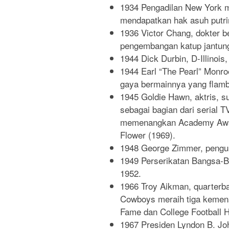
1934 Pengadilan New York m
mendapatkan hak asuh putri
1936 Victor Chang, dokter b
pengembangan katup jantung
1944 Dick Durbin, D-Illinois
1944 Earl “The Pearl” Monro
gaya bermainnya yang flam
1945 Goldie Hawn, aktris, s
sebagai bagian dari serial 
memenangkan Academy Award
Flower (1969).
1948 George Zimmer, pengu
1949 Perserikatan Bangsa-
1952.
1966 Troy Aikman, quarterb
Cowboys meraih tiga kemena
Fame dan College Football H
1967 Presiden Lyndon B. Jo