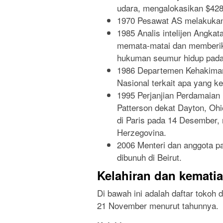
udara, mengalokasikan $428
1970 Pesawat AS melakukan
1985 Analis intelijen Angka
memata-matai dan memberika
hukuman seumur hidup pada
1986 Departemen Kehakiman
Nasional terkait apa yang k
1995 Perjanjian Perdamaian 
Patterson dekat Dayton, Ohio
di Paris pada 14 Desember, 
Herzegovina.
2006 Menteri dan anggota p
dibunuh di Beirut.
Kelahiran dan kemati
Di bawah ini adalah daftar tokoh 
21 November menurut tahunnya.