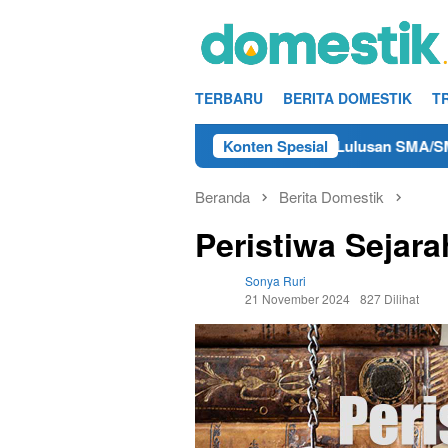
Loncat
ke
konten
TERBARU
BERITA DOMESTIK
T
o Kerja Teknisi/Mekanik DAMRI Lulusan SMA/SMK Terdekat di R
Konten Spesial
Beranda
Berita Domestik
Peristiwa Sejar
Sonya Ruri
21 November 2024
827 Dilihat