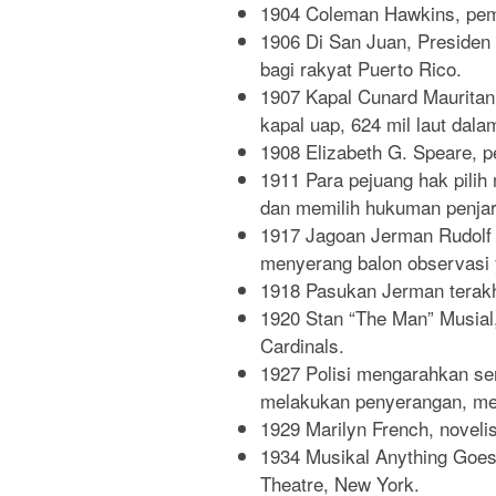
1904 Coleman Hawkins, pem
1906 Di San Juan, Presiden
bagi rakyat Puerto Rico.
1907 Kapal Cunard Mauritan
kapal uap, 624 mil laut dala
1908 Elizabeth G. Speare, p
1911 Para pejuang hak pili
dan memilih hukuman penjar
1917 Jagoan Jerman Rudolf 
menyerang balon observasi 
1918 Pasukan Jerman terakh
1920 Stan “The Man” Musial,
Cardinals.
1927 Polisi mengarahkan se
melakukan penyerangan, men
1929 Marilyn French, noveli
1934 Musikal Anything Goes 
Theatre, New York.