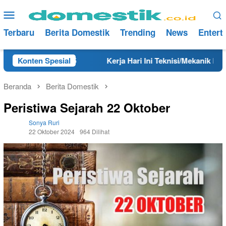
Loncat
Menu
ke
Mobile
konten
Terbaru
Berita Domestik
Trending
News
Entert
Tahun 2025
Konten Spesial
Kerja Hari Ini Teknisi/Mekanik DAMRI Lulus
Beranda
Berita Domestik
Peristiwa Sejarah 22 Oktober
Sonya Ruri
22 Oktober 2024
964 Dilihat