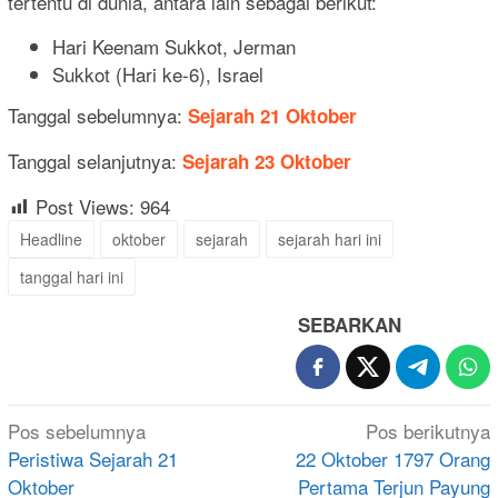
tertentu di dunia, antara lain sebagai berikut:
Hari Keenam Sukkot, Jerman
Sukkot (Hari ke-6), Israel
Tanggal sebelumnya:
Sejarah 21 Oktober
Tanggal selanjutnya:
Sejarah 23 Oktober
Post Views:
964
Headline
oktober
sejarah
sejarah hari ini
tanggal hari ini
SEBARKAN
Navigasi
Pos sebelumnya
Pos berikutnya
pos
Peristiwa Sejarah 21
22 Oktober 1797 Orang
Oktober
Pertama Terjun Payung