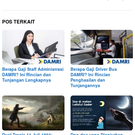
POS TERKAIT
Berapa Gaji Staff Administrasi
Berapa Gaji Driver Bus
DAMRI? Ini Rincian dan
DAMRI? Ini Rincian
Tunjangan Lengkapnya
Penghasilan dan
Tunjangannya
Duel Tragis 11 Juli 1804:
Doa-doa yang Dianjurkan