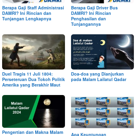
Berapa Gaji Staff Administrasi
Berapa Gaji Driver Bus
DAMRI? Ini Rincian dan
DAMRI? Ini Rincian
Tunjangan Lengkapnya
Penghasilan dan
Tunjangannya
Duel Tragis 11 Juli 1804:
Doa-doa yang Dianjurkan
Perseteruan Dua Tokoh Politik
pada Malam Lailatul Qadar
Amerika yang Berakhir Maut
Pengertian dan Makna Malam
Apa Keuntungan