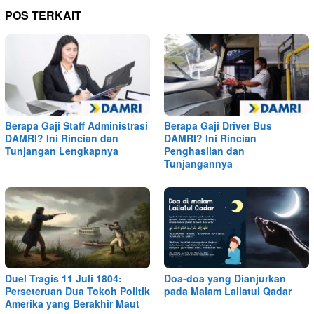
POS TERKAIT
Berapa Gaji Staff Administrasi
Berapa Gaji Driver Bus
DAMRI? Ini Rincian dan
DAMRI? Ini Rincian
Tunjangan Lengkapnya
Penghasilan dan
Tunjangannya
Duel Tragis 11 Juli 1804:
Doa-doa yang Dianjurkan
Perseteruan Dua Tokoh Politik
pada Malam Lailatul Qadar
Amerika yang Berakhir Maut