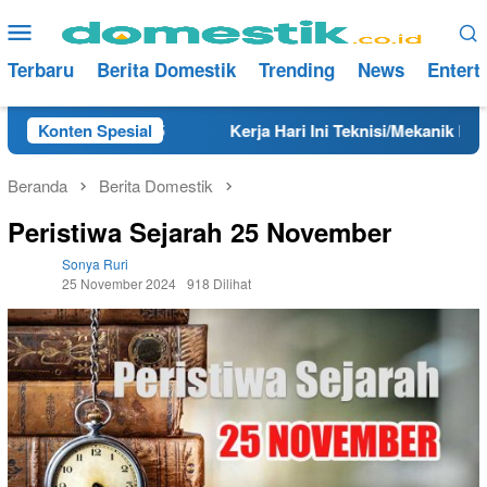
Loncat
Menu
ke
Mobile
konten
Terbaru
Berita Domestik
Trending
News
Entert
 Tahun 2025
Konten Spesial
Kerja Hari Ini Teknisi/Mekanik DAMRI Lulu
Beranda
Berita Domestik
Peristiwa Sejarah 25 November
Sonya Ruri
25 November 2024
918 Dilihat