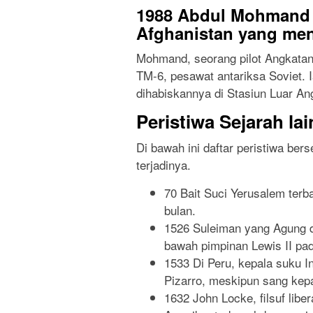
1988 Abdul Mohmand 
Afghanistan yang men
Mohmand, seorang pilot Angkatan
TM-6, pesawat antariksa Soviet. I
dihabiskannya di Stasiun Luar An
Peristiwa Sejarah la
Di bawah ini daftar peristiwa ber
terjadinya.
70 Bait Suci Yerusalem ter
bulan.
1526 Suleiman yang Agung 
bawah pimpinan Lewis II p
1533 Di Peru, kepala suku I
Pizarro, meskipun sang kep
1632 John Locke, filsuf lib