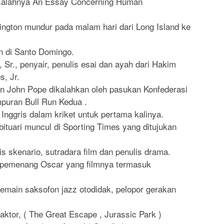
isalahnya An Essay Concerning Human
ngton mundur pada malam hari dari Long Island ke
n di Santo Domingo.
 Sr., penyair, penulis esai dan ayah dari Hakim
, Jr.
n John Pope dikalahkan oleh pasukan Konfederasi
mpuran Bull Run Kedua .
Inggris dalam kriket untuk pertama kalinya.
ituari muncul di Sporting Times yang ditujukan
s skenario, sutradara film dan penulis drama.
s pemenang Oscar yang filmnya termasuk
 pemain saksofon jazz otodidak, pelopor gerakan
aktor, ( The Great Escape , Jurassic Park )