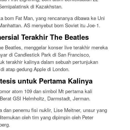
i Semipalatinsk di Kazakhstan.
ika bom Fat Man, yang rencananya dibawa ke Uni
Manhattan. AS menyebut bom Soviet itu Joe-1.
rsial Terakhir The Beatles
he Beatles, menggelar konser live terakhir mereka
ar di Candlestick Park di San Francisco,
tuk terakhir kalinya dalam sebuah pertunjukan
di atap gedung Apple di London.
tesis untuk Pertama Kalinya
 nomor atom 109 dan simbol Mt pertama kali
n Berat GSI Helmholtz, Darmstadt, Jerman.
 dan penemu fisi nuklir, Lise Meitner, unsur yang
ditemukan oleh tim yang dipimpin oleh Peter
berg.