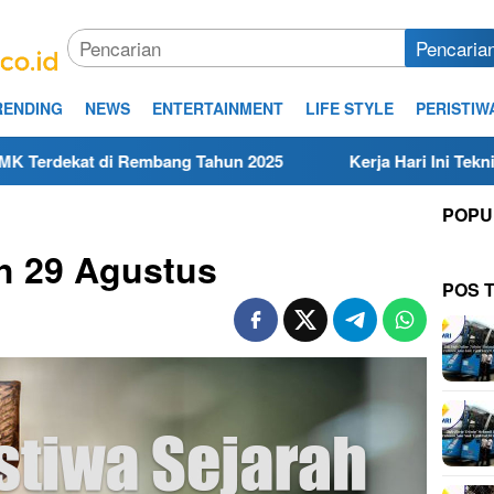
Pencaria
RENDING
NEWS
ENTERTAINMENT
LIFE STYLE
PERISTIW
Rembang Tahun 2025
Kerja Hari Ini Teknisi/Mekanik DAM
POPU
ah 29 Agustus
POS 