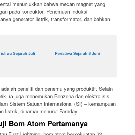
mental menunjukkan bahwa medan magnet yang
gan pada konduktor. Penemuan induksi
nya generator listrik, transformator, dan bahkan
ristiwa Sejarah Juli
Peristiwa Sejarah 8 Juni
adalah peneliti dan penemu yang produktif. Selain
ik, ia juga menemukan Benzena dan elektrolisis.
alam Sistem Satuan Internasional (SI) – kemampuan
 listrik, dinamai menurut Faraday.
guji Bom Atom Pertamanya
au First Lightning, bom atom berkekuatan 22