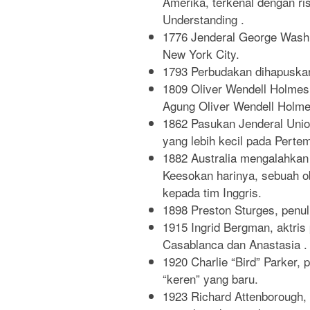
Amerika, terkenal dengan r
Understanding .
1776 Jenderal George Washi
New York City.
1793 Perbudakan dihapuska
1809 Oliver Wendell Holmes,
Agung Oliver Wendell Holmes
1862 Pasukan Jenderal Unio
yang lebih kecil pada Perte
1882 Australia mengalahkan 
Keesokan harinya, sebuah ob
kepada tim Inggris.
1898 Preston Sturges, penuli
1915 Ingrid Bergman, aktri
Casablanca dan Anastasia .
1920 Charlie “Bird” Parker,
“keren” yang baru.
1923 Richard Attenborough, 