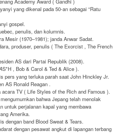
menang Academy Award ( Gandhi )
yanyi yang dikenal pada 50-an sebagai “Ratu
nyi gospel.
Quebec, penulis, dan kolumnis.
ra Mesir (1970–1981); janda Anwar Sadat.
dara, produser, penulis ( The Exorcist , The French
siden AS dari Partai Republik (2008).
S*H , Bob & Carol & Ted & Alice ).
A
s pers yang terluka parah saat John Hinckley Jr.
n AS Ronald Reagan .
cara TV ( Life Styles of the Rich and Famous ).
a mengumumkan bahwa Jepang telah menolak
n untuk perjalanan kapal yang membawa
rang Amerika.
lis dengan band Blood Sweat & Tears.
arat dengan pesawat angkut di lapangan terbang