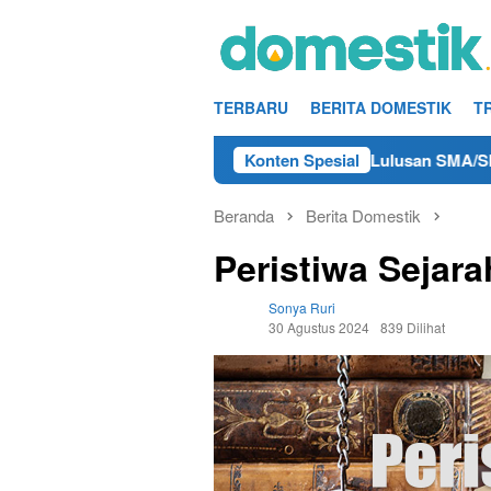
Loncat
ke
konten
TERBARU
BERITA DOMESTIK
T
o Kerja Teknisi/Mekanik DAMRI Lulusan SMA/SMK Terdekat di 
Konten Spesial
Beranda
Berita Domestik
Peristiwa Sejar
Sonya Ruri
30 Agustus 2024
839 Dilihat