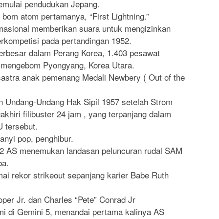
memulai pendudukan Jepang.
bom atom pertamanya, “First Lightning.”
rnasional memberikan suara untuk mengizinkan
rkompetisi pada pertandingan 1952.
rbesar dalam Perang Korea, 1.403 pesawat
 mengebom Pyongyang, Korea Utara.
sastra anak pemenang Medali Newbery ( Out of the
n Undang-Undang Hak Sipil 1957 setelah Strom
iri filibuster 24 jam , yang terpanjang dalam
 tersebut.
anyi pop, penghibur.
2 AS menemukan landasan peluncuran rudal SAM
ba.
i rekor strikeout sepanjang karier Babe Ruth
per Jr. dan Charles “Pete” Conrad Jr
mi di Gemini 5, menandai pertama kalinya AS