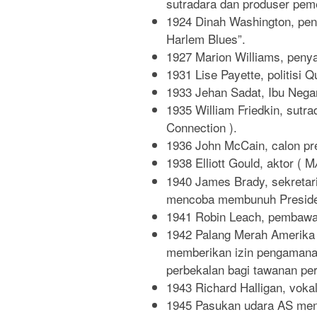
sutradara dan produser pe
1924 Dinah Washington, pen
Harlem Blues”.
1927 Marion Williams, penya
1931 Lise Payette, politisi 
1933 Jehan Sadat, Ibu Nega
1935 William Friedkin, sutra
Connection ).
1936 John McCain, calon pre
1938 Elliott Gould, aktor ( M
1940 James Brady, sekretari
mencoba membunuh Preside
1941 Robin Leach, pembawa a
1942 Palang Merah Amerik
memberikan izin pengamana
perbekalan bagi tawanan pe
1943 Richard Halligan, voka
1945 Pasukan udara AS mend