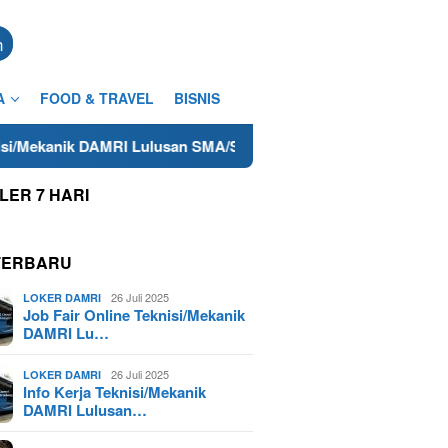
n
A
FOOD & TRAVEL
BISNIS
RI Lulusan SMA/SMK Terdekat di Cilacap Tahun 2025
Low
LER 7 HARI
TERBARU
26 Juli 2025
LOKER DAMRI
Job Fair Online Teknisi/Mekanik
DAMRI Lu…
26 Juli 2025
LOKER DAMRI
Info Kerja Teknisi/Mekanik
DAMRI Lulusan…