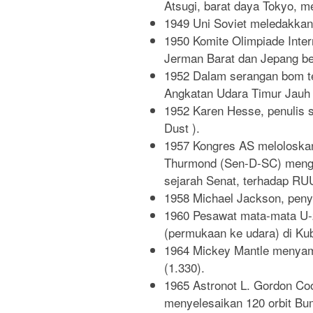
Atsugi, barat daya Tokyo, 
1949 Uni Soviet meledakkan 
1950 Komite Olimpiade Inte
Jerman Barat dan Jepang be
1952 Dalam serangan bom te
Angkatan Udara Timur Jauh
1952 Karen Hesse, penulis 
Dust ).
1957 Kongres AS meloloska
Thurmond (Sen-D-SC) mengakh
sejarah Senat, terhadap RUU
1958 Michael Jackson, peny
1960 Pesawat mata-mata U-
(permukaan ke udara) di Ku
1964 Mickey Mantle menyama
(1.330).
1965 Astronot L. Gordon Coo
menyelesaikan 120 orbit Bu