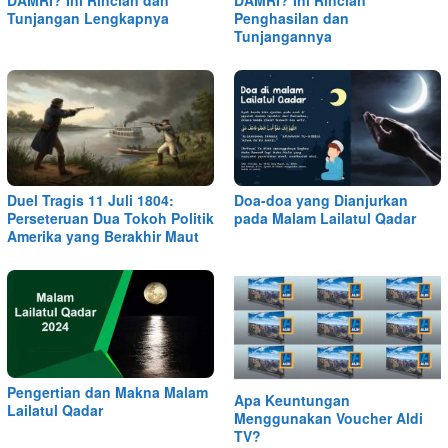
DAMRI? Ini Rincian dan
DAMRI? Ini Rincian
Tunjangan Lengkapnya
Penghasilan dan
Tunjangannya
Duel Tragis 11 Juli 1804:
Doa-doa yang Dianjurkan
Perseteruan Dua Tokoh Politik
pada Malam Lailatul Qadar
Amerika yang Berakhir Maut
Pengertian dan Makna Malam
Apa Keuntungan
Lailatul Qadar
Menggunakan Voucher Aldi
TV?