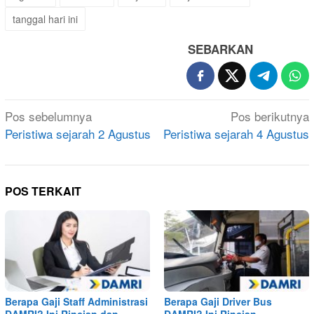
tanggal hari ini
SEBARKAN
Navigasi
Pos sebelumnya
Pos berikutnya
pos
Peristiwa sejarah 2 Agustus
Peristiwa sejarah 4 Agustus
POS TERKAIT
Berapa Gaji Staff Administrasi
Berapa Gaji Driver Bus