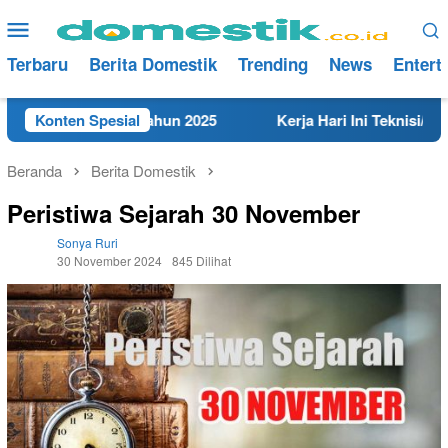
Loncat
Menu
ke
Mobile
konten
Terbaru
Berita Domestik
Trending
News
Entert
di Rembang Tahun 2025
Konten Spesial
Kerja Hari Ini Teknisi/Mekanik 
Beranda
Berita Domestik
Peristiwa Sejarah 30 November
Sonya Ruri
30 November 2024
845 Dilihat