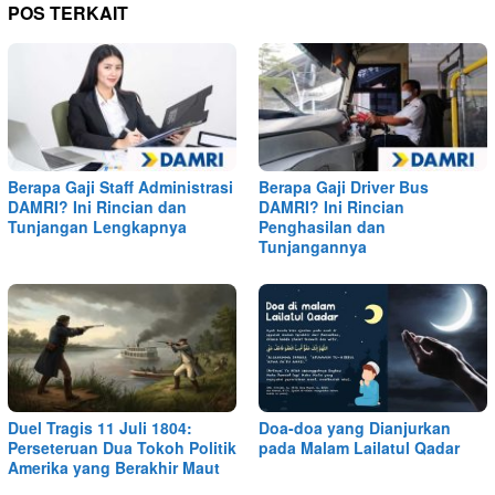
POS TERKAIT
Berapa Gaji Staff Administrasi
Berapa Gaji Driver Bus
DAMRI? Ini Rincian dan
DAMRI? Ini Rincian
Tunjangan Lengkapnya
Penghasilan dan
Tunjangannya
Duel Tragis 11 Juli 1804:
Doa-doa yang Dianjurkan
Perseteruan Dua Tokoh Politik
pada Malam Lailatul Qadar
Amerika yang Berakhir Maut