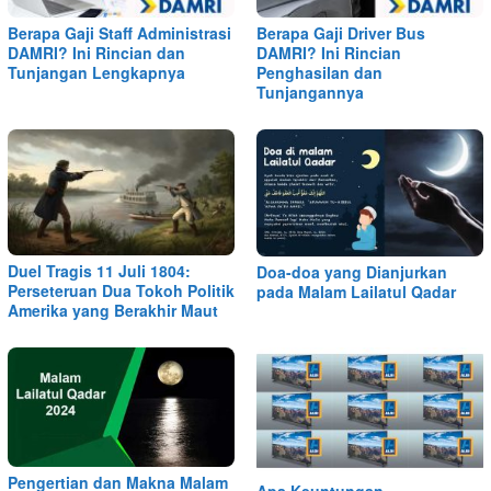
Berapa Gaji Staff Administrasi
Berapa Gaji Driver Bus
DAMRI? Ini Rincian dan
DAMRI? Ini Rincian
Tunjangan Lengkapnya
Penghasilan dan
Tunjangannya
Duel Tragis 11 Juli 1804:
Doa-doa yang Dianjurkan
Perseteruan Dua Tokoh Politik
pada Malam Lailatul Qadar
Amerika yang Berakhir Maut
Pengertian dan Makna Malam
Apa Keuntungan