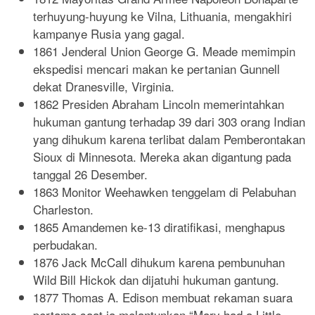
terhuyung-huyung ke Vilna, Lithuania, mengakhiri
kampanye Rusia yang gagal.
1861 Jenderal Union George G. Meade memimpin
ekspedisi mencari makan ke pertanian Gunnell
dekat Dranesville, Virginia.
1862 Presiden Abraham Lincoln memerintahkan
hukuman gantung terhadap 39 dari 303 orang Indian
yang dihukum karena terlibat dalam Pemberontakan
Sioux di Minnesota. Mereka akan digantung pada
tanggal 26 Desember.
1863 Monitor Weehawken tenggelam di Pelabuhan
Charleston.
1865 Amandemen ke-13 diratifikasi, menghapus
perbudakan.
1876 Jack McCall dihukum karena pembunuhan
Wild Bill Hickok dan dijatuhi hukuman gantung.
1877 Thomas A. Edison membuat rekaman suara
pertama saat ia melantunkan “Mary had a Little