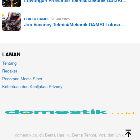
Lowongan Freelance Teknisi/Mekanik DAMRI…
26 Juli 2025
LOKER DAMRI
Job Vacancy Teknisi/Mekanik DAMRI Lulusa…
LAMAN
Tentang
Redaksi
Pedoman Media Siber
Ketentuan dan Kebijakan Privacy
domestik.co.id | Berita Hari Ini, Berita Terkini, Viral dan Unik.