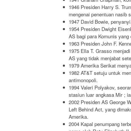
1946 Presiden Harry S. Trum
mengenai penentuan nasib se
1947 David Bowie, penyanyi, 
1954 Presiden Dwight Eise
AS bagi para Komunis yang
1963 Presiden John F. Kenn
1975 Ella T. Grasso menjadi
AS yang tidak menjabat set
1979 Amerika Serikat menya
1982 AT&T setuju untuk menju
antimonopoli.
1994 Valeri Polyakov, seor
stasiun luar angkasa Mir ; i
2002 Presiden AS George W
Left Behind Act, yang dima
Amerika.
2004 Kapal penumpang terbe