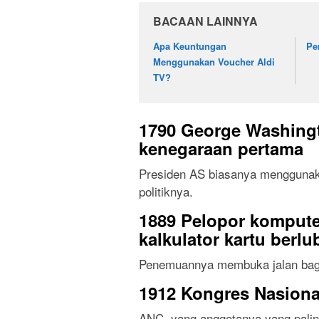
BACAAN LAINNYA
Apa Keuntungan
Pe
Menggunakan Voucher Aldi
TV?
1790 George Washing
kenegaraan pertama
Presiden AS biasanya menggunaka
politiknya.
1889 Pelopor kompute
kalkulator kartu berl
Penemuannya membuka jalan bagi
1912 Kongres Nasional
ANC, yang anggotanya yang palin