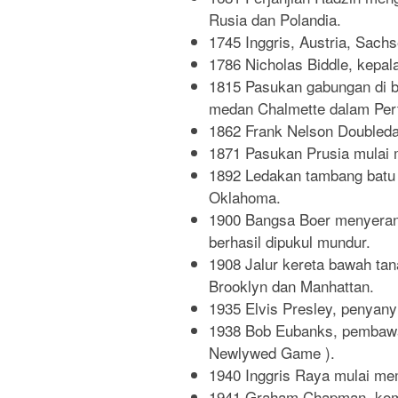
Rusia dan Polandia.
1745 Inggris, Austria, Sac
1786 Nicholas Biddle, kepal
1815 Pasukan gabungan di 
medan Chalmette dalam Per
1862 Frank Nelson Doubleday
1871 Pasukan Prusia mulai 
1892 Ledakan tambang batu 
Oklahoma.
1900 Bangsa Boer menyerang 
berhasil dipukul mundur.
1908 Jalur kereta bawah ta
Brooklyn dan Manhattan.
1935 Elvis Presley, penyanyi 
1938 Bob Eubanks, pembawa
Newlywed Game ).
1940 Inggris Raya mulai me
1941 Graham Chapman, kome