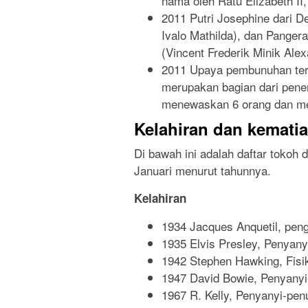
nama oleh Ratu Elizabeth I
2011 Putri Josephine dari 
Ivalo Mathilda), dan Pange
(Vincent Frederik Minik Alex
2011 Upaya pembunuhan terh
merupakan bagian dari pen
menewaskan 6 orang dan me
Kelahiran dan kemati
Di bawah ini adalah daftar tokoh 
Januari menurut tahunnya.
Kelahiran
1934 Jacques Anquetil, pen
1935 Elvis Presley, Penyanyi
1942 Stephen Hawking, Fisik
1947 David Bowie, Penyanyi-p
1967 R. Kelly, Penyanyi-penu