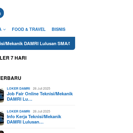
n
A
FOOD & TRAVEL
BISNIS
MRI Lulusan SMA/SMK Terdekat di Cilacap Tahun 2025
Low
LER 7 HARI
TERBARU
26 Juli 2025
LOKER DAMRI
Job Fair Online Teknisi/Mekanik
DAMRI Lu…
26 Juli 2025
LOKER DAMRI
Info Kerja Teknisi/Mekanik
DAMRI Lulusan…