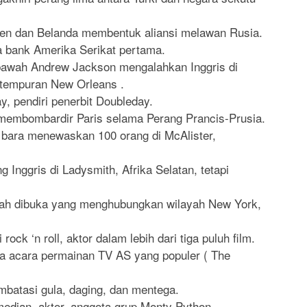
hsen dan Belanda membentuk aliansi melawan Rusia.
a bank Amerika Serikat pertama.
bawah Andrew Jackson mengalahkan Inggris di
tempuran New Orleans .
, pendiri penerbit Doubleday.
membombardir Paris selama Perang Prancis-Prusia.
bara menewaskan 100 orang di McAlister,
Inggris di Ladysmith, Afrika Selatan, tetapi
nah dibuka yang menghubungkan wilayah New York,
rock ‘n roll, aktor dalam lebih dari tiga puluh film.
 acara permainan TV AS yang populer ( The
mbatasi gula, daging, dan mentega.
dian, aktor, anggota grup Monty Python.