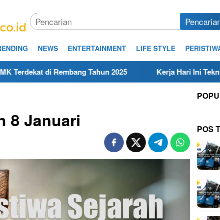
Pencaria
RENDING
NEWS
ENTERTAINMENT
LIFE STYLE
PERISTIW
Rembang Tahun 2025
Kerja Hari Ini Teknisi/Mekanik DA
POPU
h 8 Januari
POS 