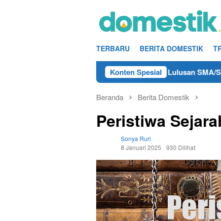
Loncat
ke
konten
TERBARU
BERITA DOMESTIK
T
fo Kerja Teknisi/Mekanik DAMRI Lulusan SMA/SMK Terdekat di 
Konten Spesial
Beranda
Berita Domestik
Peristiwa Sejara
Sonya Ruri
8 Januari 2025
930 Dilihat