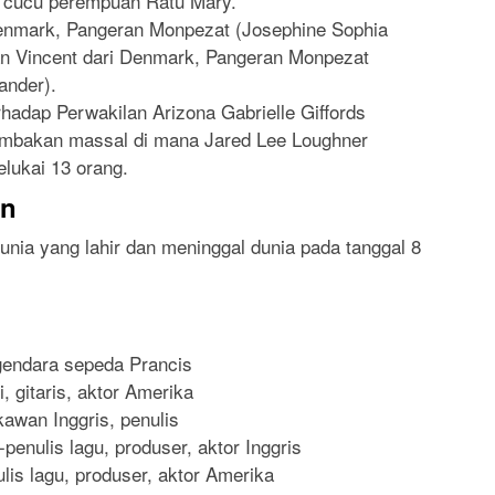
I, cucu perempuan Ratu Mary.
Denmark, Pangeran Monpezat (Josephine Sophia
ran Vincent dari Denmark, Pangeran Monpezat
ander).
adap Perwakilan Arizona Gabrielle Giffords
embakan massal di mana Jared Lee Loughner
lukai 13 orang.
an
dunia yang lahir dan meninggal dunia pada tanggal 8
gendara sepeda Prancis
, gitaris, aktor Amerika
awan Inggris, penulis
enulis lagu, produser, aktor Inggris
lis lagu, produser, aktor Amerika