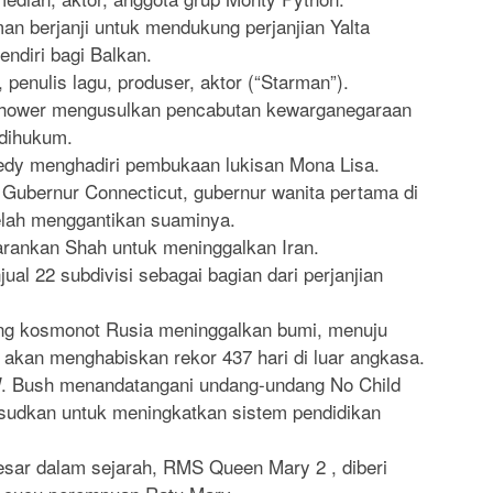
an berjanji untuk mendukung perjanjian Yalta
ndiri bagi Balkan.
penulis lagu, produser, aktor (“Starman”).
nhower mengusulkan pencabutan kewarganegaraan
 dihukum.
edy menghadiri pembukaan lukisan Mona Lisa.
 Gubernur Connecticut, gubernur wanita pertama di
elah menggantikan suaminya.
rankan Shah untuk meninggalkan Iran.
al 22 subdivisi sebagai bagian dari perjanjian
ang kosmonot Rusia meninggalkan bumi, menuju
a akan menghabiskan rekor 437 hari di luar angkasa.
. Bush menandatangani undang-undang No Child
ksudkan untuk meningkatkan sistem pendidikan
sar dalam sejarah, RMS Queen Mary 2 , diberi