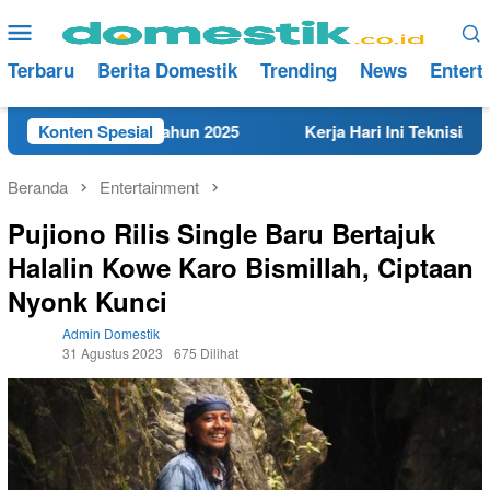
Loncat
Menu
ke
Mobile
konten
Terbaru
Berita Domestik
Trending
News
Entert
 di Rembang Tahun 2025
Konten Spesial
Kerja Hari Ini Teknisi/Mekani
Beranda
Entertainment
Pujiono Rilis Single Baru Bertajuk
Halalin Kowe Karo Bismillah, Ciptaan
Nyonk Kunci
Admin Domestik
31 Agustus 2023
675 Dilihat