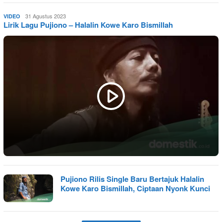
Admin
31 Agustus 2023
VIDEO
Lirik Lagu Pujiono – Halalin Kowe Karo Bismillah
Domestik
Pujiono Rilis Single Baru Bertajuk Halalin
Kowe Karo Bismillah, Ciptaan Nyonk Kunci