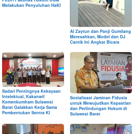
Melakukan Penyuluhan HaKI
Al Zaytun dan Panji Gumilang
Meresahkan, Model dan DJ
Cantik Ini Angkat Bicara
Sadari Pentingnya Kekayaan
Intelektual, Kakanwil
Sosialisasi Jaminan Fidusia
Kemenkumham Sulawesi
untuk Mewujudkan Kepastian
Barat Galakkan Kerja Sama
dan Perlindungan Hukum di
Pembentukan Sentra KI
Sulawesi Barat