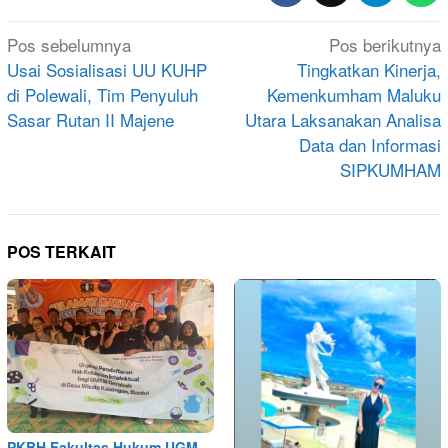
Navigasi
Pos sebelumnya
Pos berikutnya
pos
Usai Sosialisasi UU KUHP
Tingkatkan Kinerja,
di Polewali, Tim Penyuluh
Kemenkumham Maluku
Sasar Rutan II Majene
Utara Laksanakan Analisa
Data dan Informasi
SIPKUMHAM
POS TERKAIT
PKBH Fakultas Hukum UGM