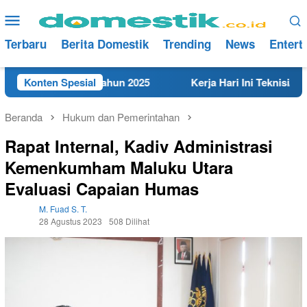
Loncat
Menu
ke
Mobile
konten
Terbaru
Berita Domestik
Trending
News
Entert
t di Rembang Tahun 2025
Konten Spesial
Kerja Hari Ini Teknisi/Mekani
Beranda
Hukum dan Pemerintahan
Rapat Internal, Kadiv Administrasi
Kemenkumham Maluku Utara
Evaluasi Capaian Humas
M. Fuad S. T.
28 Agustus 2023
508 Dilihat