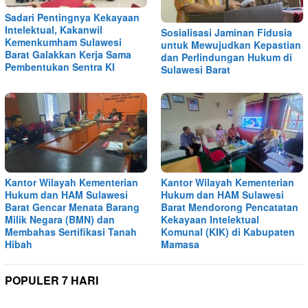
Sadari Pentingnya Kekayaan
Intelektual, Kakanwil
Sosialisasi Jaminan Fidusia
Kemenkumham Sulawesi
untuk Mewujudkan Kepastian
Barat Galakkan Kerja Sama
dan Perlindungan Hukum di
Pembentukan Sentra KI
Sulawesi Barat
Kantor Wilayah Kementerian
Kantor Wilayah Kementerian
Hukum dan HAM Sulawesi
Hukum dan HAM Sulawesi
Barat Gencar Menata Barang
Barat Mendorong Pencatatan
Milik Negara (BMN) dan
Kekayaan Intelektual
Membahas Sertifikasi Tanah
Komunal (KIK) di Kabupaten
Hibah
Mamasa
POPULER 7 HARI