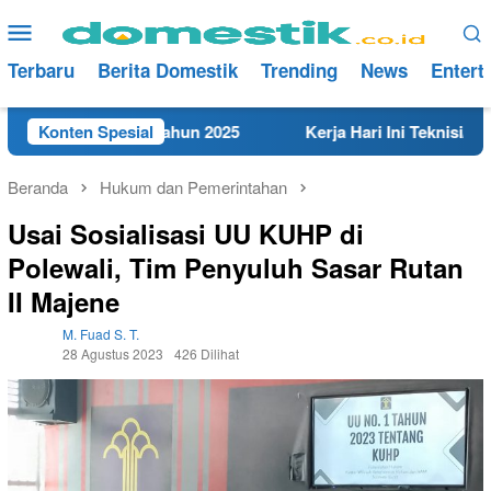
Loncat
Menu
ke
Mobile
konten
Terbaru
Berita Domestik
Trending
News
Entert
t di Rembang Tahun 2025
Konten Spesial
Kerja Hari Ini Teknisi/Mekan
Beranda
Hukum dan Pemerintahan
Usai Sosialisasi UU KUHP di
Polewali, Tim Penyuluh Sasar Rutan
II Majene
M. Fuad S. T.
28 Agustus 2023
426 Dilihat