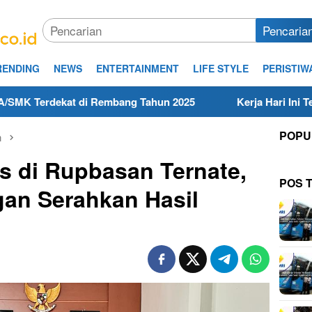
Pencaria
RENDING
NEWS
ENTERTAINMENT
LIFE STYLE
PERISTIW
at di Rembang Tahun 2025
Kerja Hari Ini Teknisi/Mekan
POPU
n
s di Rupbasan Ternate,
POS 
an Serahkan Hasil