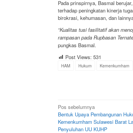
Pada prinspirnya, Basmal beruja
terhadap peningkatan kinerja tugas
birokrasi, kehumasan, dan lainny
“Kualitas tusi fasilitatif akan me
rampasan pada Rupbasan Ternate. 
pungkas Basmal.
Post Views:
531
HAM
Hukum
Kemenkumham
Navigasi
Pos sebelumnya
pos
Bentuk Upaya Pembangunan Huk
Kemenkumham Sulawesi Barat L
Penyuluhan UU KUHP