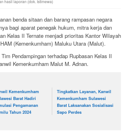
hasil laporan (dok. Istimewa)
yanan benda sitaan dan barang rampasan negara
ya bagi aparat penegak hukum, mitra kerja dan
n Kelas II Ternate menjadi prioritas Kantor Wilayah
n HAM (Kemenkumham) Maluku Utara (Malut).
ya Tim Pendampingan terhadap Rupbasan Kelas II
akanwil Kemenkumham Malut M. Adnan.
nwil Kemenkumham
Tingkatkan Layanan, Kanwil
lawesi Barat Hadiri
Kemenkumham Sulawesi
mulasi Pengamanan
Barat Laksanakan Sosialisasi
milu Tahun 2024
Sapo Perdes