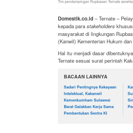
Tim pendampingan Rupbasan Ternate serahkan 
– Ternate – Pela
Domestik.co.id
kepada para
khususn
stakeholders
masyarakat di lingkungan Rupbasa
(Kanwil) Kementerian Hukum da
Hal itu menjadi dasar dibentukn
Ternate sesuai surat perintah K
BACAAN LAINNYA
Sadari Pentingnya Kekayaan
Ka
Intelektual, Kakanwil
Su
Kemenkumham Sulawesi
Si
Barat Galakkan Kerja Sama
Pe
Pembentukan Sentra KI