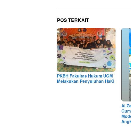
POS TERKAIT
PKBH Fakultas Hukum UGM
Melakukan Penyuluhan HaKI
Al Z
Gumi
Mode
Angk