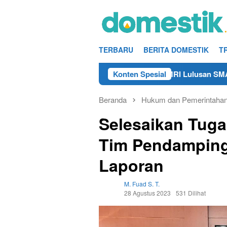
Loncat
ke
konten
TERBARU
BERITA DOMESTIK
T
Info Kerja Teknisi/Mekanik DAMRI Lulusan SMA/SMK Terdek
Konten Spesial
Beranda
Hukum dan Pemerintaha
Selesaikan Tuga
Tim Pendamping
Laporan
M. Fuad S. T.
28 Agustus 2023
531 Dilihat