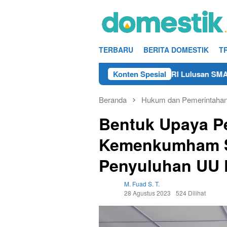
Loncat
ke
konten
TERBARU
BERITA DOMESTIK
T
Info Kerja Teknisi/Mekanik DAMRI Lulusan SMA/SMK Terdekat
Konten Spesial
Beranda
Hukum dan Pemerintaha
Bentuk Upaya 
Kemenkumham S
Penyuluhan UU
M. Fuad S. T.
28 Agustus 2023
524 Dilihat