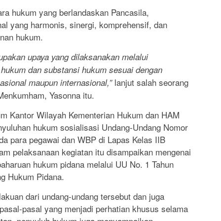
ara hukum yang berlandaskan Pancasila,
l yang harmonis, sinergi, komprehensif, dan
unan hukum.
akan upaya yang dilaksanakan melalui
hukum dan substansi hukum sesuai dengan
lanjut salah seorang
sional maupun internasional,”
Menkumham, Yasonna itu.
ukum Kantor Wilayah Kementerian Hukum dan HAM
nyuluhan hukum sosialisasi Undang-Undang Nomor
da para pegawai dan WBP di Lapas Kelas IIB
lam pelaksanaan kegiatan itu disampaikan mengenai
mbaharuan hukum pidana melalui UU No. 1 Tahun
ng Hukum Pidana.
rlakuan dari undang-undang tersebut dan juga
 (pasal-pasal yang menjadi perhatian khusus selama
atan, penyuluh hukum juga menyampaikan