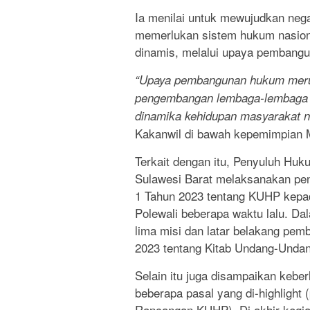
Ia menilai untuk mewujudkan neg
memerlukan sistem hukum nasiona
dinamis, melalui upaya pembang
“Upaya pembangunan hukum merup
pengembangan lembaga-lembaga 
dinamika kehidupan masyarakat na
Kakanwil di bawah kepemimpian 
Terkait dengan itu, Penyuluh H
Sulawesi Barat melaksanakan pe
1 Tahun 2023 tentang KUHP kepa
Polewali beberapa waktu lalu. Da
lima misi dan latar belakang pe
2023 tentang Kitab Undang-Unda
Selain itu juga disampaikan kebe
beberapa pasal yang di-highlight
Rancangan KUHP). Di akhir kegi