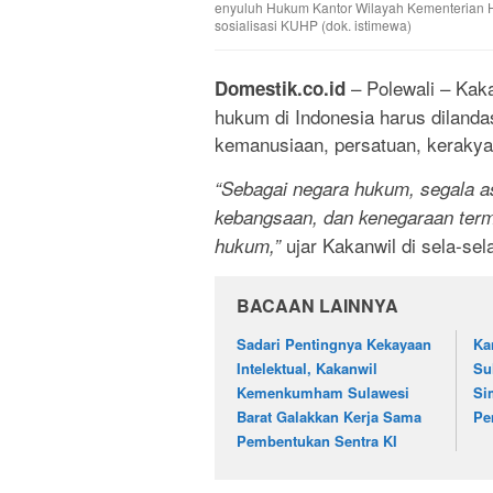
enyuluh Hukum Kantor Wilayah Kementerian
sosialisasi KUHP (dok. istimewa)
– Polewali – Kak
Domestik.co.id
hukum di Indonesia harus dilandas
kemanusiaan, persatuan, kerakyat
“Sebagai negara hukum, segala a
kebangsaan, dan kenegaraan ter
ujar Kakanwil di sela-sel
hukum,”
BACAAN LAINNYA
Sadari Pentingnya Kekayaan
Ka
Intelektual, Kakanwil
Su
Kemenkumham Sulawesi
Si
Barat Galakkan Kerja Sama
Pe
Pembentukan Sentra KI