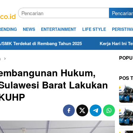
Pencaria
RENDING
NEWS
ENTERTAINMENT
LIFE STYLE
PERISTIW
 di Rembang Tahun 2025
Kerja Hari Ini Teknisi/Mekani
POPU
n
Pembangunan Hukum,
POS 
ulawesi Barat Lakukan
 KUHP