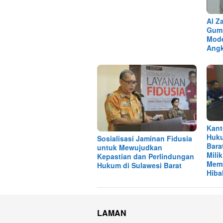
Al Z
Gumi
Mode
Angk
Kant
Huku
Sosialisasi Jaminan Fidusia
Bara
untuk Mewujudkan
Mili
Kepastian dan Perlindungan
Memb
Hukum di Sulawesi Barat
Hiba
LAMAN