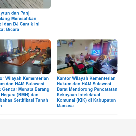
aytun dan Panji
lang Meresahkan,
l dan DJ Cantik Ini
at Bicara
or Wilayah Kementerian
Kantor Wilayah Kementerian
m dan HAM Sulawesi
Hukum dan HAM Sulawesi
t Gencar Menata Barang
Barat Mendorong Pencatatan
k Negara (BMN) dan
Kekayaan Intelektual
ahas Sertifikasi Tanah
Komunal (KIK) di Kabupaten
h
Mamasa