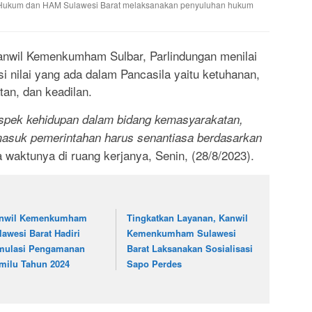
 Hukum dan HAM Sulawesi Barat melaksanakan penyuluhan hukum
anwil Kemenkumham Sulbar, Parlindungan menilai
i nilai yang ada dalam Pancasila yaitu ketuhanan,
an, dan keadilan.
spek kehidupan dalam bidang kemasyarakatan,
masuk pemerintahan harus senantiasa berdasarkan
a waktunya di ruang kerjanya, Senin, (28/8/2023).
nwil Kemenkumham
Tingkatkan Layanan, Kanwil
lawesi Barat Hadiri
Kemenkumham Sulawesi
mulasi Pengamanan
Barat Laksanakan Sosialisasi
milu Tahun 2024
Sapo Perdes