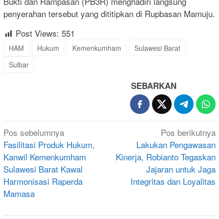
Bukti dan Rampasan (PB3R) menghadiri langsung
penyerahan tersebut yang dititipkan di Rupbasan Mamuju.
Post Views:
551
HAM
Hukum
Kemenkumham
Sulawesi Barat
Sulbar
SEBARKAN
Navigasi
Pos sebelumnya
Pos berikutnya
pos
Fasilitasi Produk Hukum,
Lakukan Pengawasan
Kanwil Kemenkumham
Kinerja, Robianto Tegaskan
Sulawesi Barat Kawal
Jajaran untuk Jaga
Harmonisasi Raperda
Integritas dan Loyalitas
Mamasa