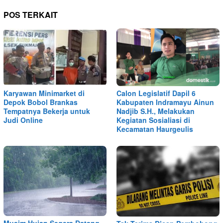
POS TERKAIT
Karyawan Minimarket di
Calon Legislatif Dapil 6
Depok Bobol Brankas
Kabupaten Indramayu Ainun
Tempatnya Bekerja untuk
Nadjib S.H., Melakukan
Judi Online
Kegiatan Sosialiasi di
Kecamatan Haurgeulis
Musim Hujan Segera Datang,