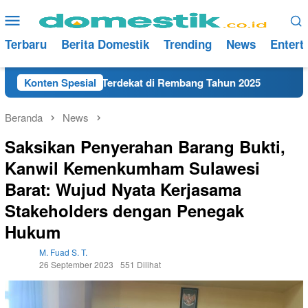
Loncat
Menu
ke
Mobile
konten
Terbaru
Berita Domestik
Trending
News
Entert
lusan SMA/SMK Terdekat di Rembang Tahun 2025
Konten Spesial
Kerja H
Beranda
News
Saksikan Penyerahan Barang Bukti,
Kanwil Kemenkumham Sulawesi
Barat: Wujud Nyata Kerjasama
Stakeholders dengan Penegak
Hukum
M. Fuad S. T.
26 September 2023
551 Dilihat