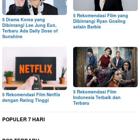
5 Rekomendasi Film yang
5 Drama Korea yang
Dibintangi Ryan Gosling
Dibintangi Lee Jung Eun,
selain Barbie
Terbaru Ada Daily Dose of
Sunshine
5 Rekomendasi Film
5 Rekomendasi Film Netflix
Indonesia Terbaik dan
dengan Rating Tinggi
Terbaru
POPULER 7 HARI