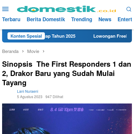
Loncat
Menu
ke
Mobile
konten
Terbaru
Berita Domestik
Trending
News
Entert
kat di Cilacap Tahun 2025
Konten Spesial
Lowongan Freelance Teknisi
Beranda
Movie
Sinopsis The First Responders 1 dan
2, Drakor Baru yang Sudah Mulai
Tayang
Lani Nuraeni
5 Agustus 2023
947 Dilihat