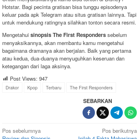
Hotstar. Bagi pecinta gratisan bisa tunggu episodenya
keluar pada apk Telegram atau situs gratisan lainnya. Tapi
untuk mendukung ratingnya silahkan tonton secara resmi.
Mengetahui
sebelum
sinopsis The First Responders
menyaksikannya, akan membantu kamu mengetahui
bagaimana dramanya akan berjalan. Baik yang pertama
atau kedua, dua-duanya menyuguhkan keseruan dan
ketegangan dari laga aksinya.
Post Views:
947
Drakor
Kpop
Terbaru
The First Responders
SEBARKAN
Navigasi
Pos sebelumnya
Pos berikutnya
Review dan Sinopsis
Inilah 4 Fakta Mahasiswa