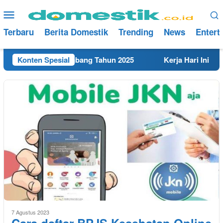
Loncat
Menu
ke
Mobile
konten
Terbaru
Berita Domestik
Trending
News
Entert
MK Terdekat di Rembang Tahun 2025
Konten Spesial
Kerja Hari Ini Tek
7 Agustus 2023