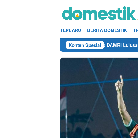
Loncat
ke
konten
TERBARU
BERITA DOMESTIK
T
n 2025
Info Kerja Teknisi/Mekanik DAMRI Lulusan SMA
Konten Spesial