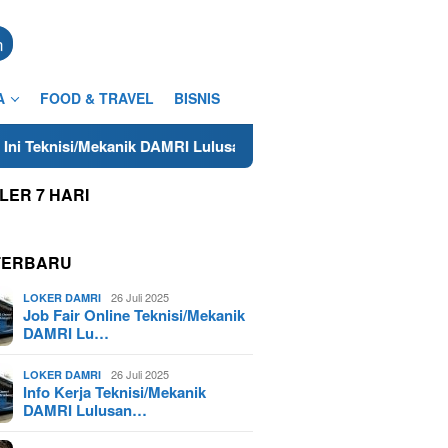
n
A
FOOD & TRAVEL
BISNIS
eknisi/Mekanik DAMRI Lulusan SMA/SMK Terdekat di Cilacap Tahu
LER 7 HARI
TERBARU
26 Juli 2025
LOKER DAMRI
Job Fair Online Teknisi/Mekanik
DAMRI Lu…
26 Juli 2025
LOKER DAMRI
Info Kerja Teknisi/Mekanik
DAMRI Lulusan…