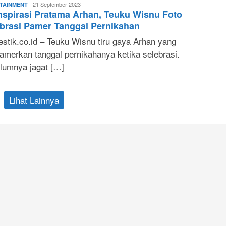
Lani
21 September 2023
TAINMENT
nspirasi Pratama Arhan, Teuku Wisnu Foto
Nuraeni
brasi Pamer Tanggal Pernikahan
stik.co.id – Teuku Wisnu tiru gaya Arhan yang
merkan tanggal pernikahanya ketika selebrasi.
lumnya jagat […]
Lihat Lainnya