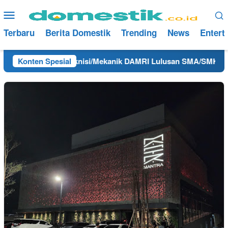
Loncat
Menu
ke
Mobile
konten
Terbaru
Berita Domestik
Trending
News
Entert
Kerja Hari Ini Teknisi/Mekanik DAMRI Lulusan SMA/SMK Terde
Konten Spesial