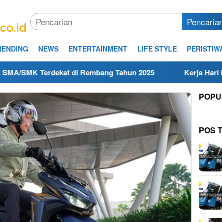
Pencaria
RENDING
NEWS
ENTERTAINMENT
LIFE STYLE
PERISTIW
MK Terdekat di Rembang Tahun 2025
Kerja Hari Ini Tek
POPU
POS 