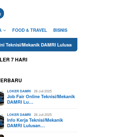
n
A
FOOD & TRAVEL
BISNIS
nisi/Mekanik DAMRI Lulusan SMA/SMK Terdekat di Cilacap Tahun 
LER 7 HARI
TERBARU
26 Juli 2025
LOKER DAMRI
Job Fair Online Teknisi/Mekanik
DAMRI Lu…
26 Juli 2025
LOKER DAMRI
Info Kerja Teknisi/Mekanik
DAMRI Lulusan…