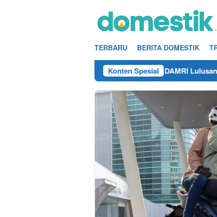
Loncat
ke
konten
TERBARU
BERITA DOMESTIK
T
 2025
Info Kerja Teknisi/Mekanik DAMRI Lulusan SMA/S
Konten Spesial