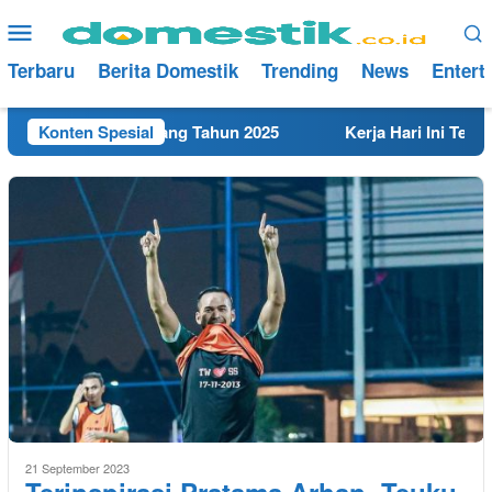
Loncat
Menu
ke
Mobile
konten
Terbaru
Berita Domestik
Trending
News
Entert
 Terdekat di Rembang Tahun 2025
Konten Spesial
Kerja Hari Ini Teknis
21 September 2023