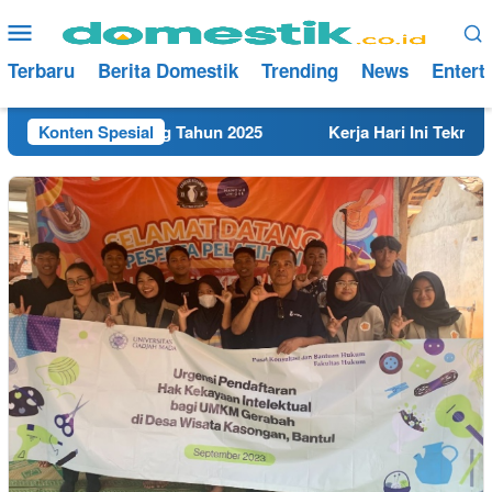
Loncat
Menu
ke
Mobile
konten
Terbaru
Berita Domestik
Trending
News
Entert
rdekat di Rembang Tahun 2025
Konten Spesial
Kerja Hari Ini Teknisi/