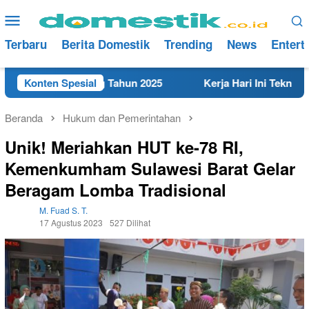
Loncat
Menu
ke
Mobile
konten
Terbaru
Berita Domestik
Trending
News
Entert
kat di Rembang Tahun 2025
Konten Spesial
Kerja Hari Ini Teknisi/Mek
Beranda
Hukum dan Pemerintahan
Unik! Meriahkan HUT ke-78 RI,
Kemenkumham Sulawesi Barat Gelar
Beragam Lomba Tradisional
M. Fuad S. T.
17 Agustus 2023
527 Dilihat