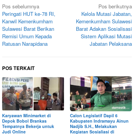
Navigasi
Pos sebelumnya
Pos berikutnya
pos
Peringati HUT ke-78 RI,
Kelola Mutasi Jabatan,
Kanwil Kemenkumham
Kemenkumham Sulawesi
Sulawesi Barat Berikan
Barat Adakan Sosialisasi
Remisi Umum Kepada
Sistem Aplikasi Mutasi
Ratusan Narapidana
Jabatan Pelaksana
POS TERKAIT
Karyawan Minimarket di
Calon Legislatif Dapil 6
Depok Bobol Brankas
Kabupaten Indramayu Ainun
Tempatnya Bekerja untuk
Nadjib S.H., Melakukan
Judi Online
Kegiatan Sosialiasi di