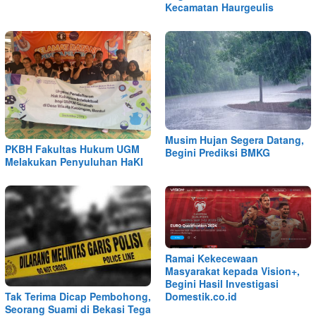
Kecamatan Haurgeulis
Musim Hujan Segera Datang,
PKBH Fakultas Hukum UGM
Begini Prediksi BMKG
Melakukan Penyuluhan HaKI
Ramai Kekecewaan
Masyarakat kepada Vision+,
Begini Hasil Investigasi
Tak Terima Dicap Pembohong,
Domestik.co.id
Seorang Suami di Bekasi Tega