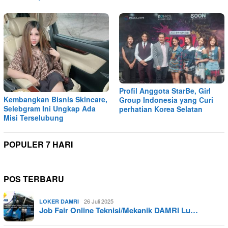
Profil Anggota StarBe, Girl
Kembangkan Bisnis Skincare,
Group Indonesia yang Curi
Selebgram Ini Ungkap Ada
perhatian Korea Selatan
Misi Terselubung
POPULER 7 HARI
POS TERBARU
26 Juli 2025
LOKER DAMRI
Job Fair Online Teknisi/Mekanik DAMRI Lu…