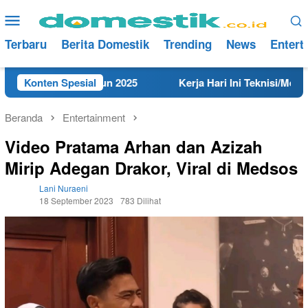
Loncat
Menu
ke
Mobile
konten
Terbaru
Berita Domestik
Trending
News
Entert
Rembang Tahun 2025
Konten Spesial
Kerja Hari Ini Teknisi/Mekanik DAM
Beranda
Entertainment
Video Pratama Arhan dan Azizah
Mirip Adegan Drakor, Viral di Medsos
Lani Nuraeni
18 September 2023
783 Dilihat