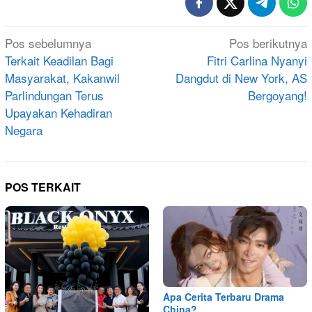
Navigasi
Pos sebelumnya
Pos berikutnya
pos
Terkait Keadilan Bagi
Fitri Carlina Nyanyi
Masyarakat, Kakanwil
Dangdut di New York, AS
Parlindungan Terus
Bergoyang!
Upayakan Kehadiran
Negara
POS TERKAIT
Apa Cerita Terbaru Drama
China?