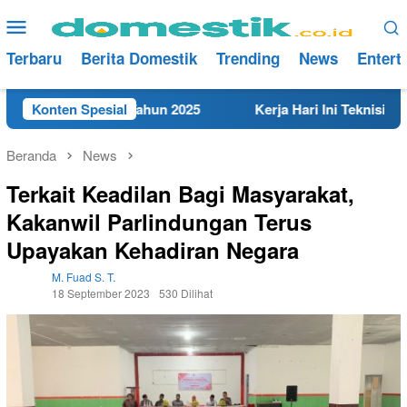
Loncat
Menu
ke
Mobile
konten
Terbaru
Berita Domestik
Trending
News
Entert
t di Rembang Tahun 2025
Konten Spesial
Kerja Hari Ini Teknisi/Mekan
Beranda
News
Terkait Keadilan Bagi Masyarakat,
Kakanwil Parlindungan Terus
Upayakan Kehadiran Negara
M. Fuad S. T.
18 September 2023
530 Dilihat