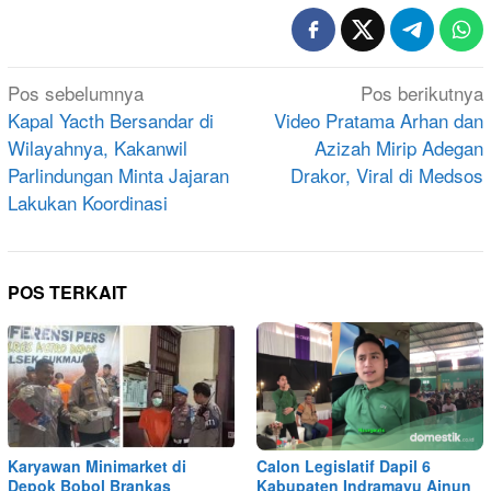
Navigasi
Pos sebelumnya
Pos berikutnya
pos
Kapal Yacth Bersandar di
Video Pratama Arhan dan
Wilayahnya, Kakanwil
Azizah Mirip Adegan
Parlindungan Minta Jajaran
Drakor, Viral di Medsos
Lakukan Koordinasi
POS TERKAIT
Karyawan Minimarket di
Calon Legislatif Dapil 6
Depok Bobol Brankas
Kabupaten Indramayu Ainun