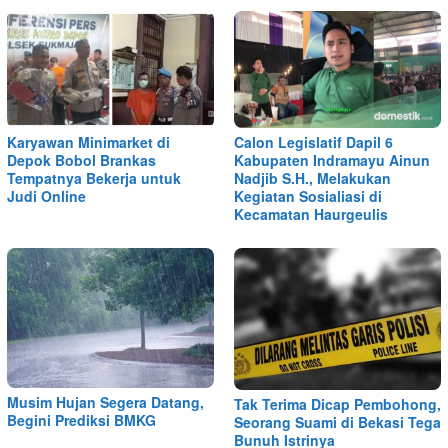
Karyawan Minimarket di
Calon Legislatif Dapil 6
Depok Bobol Brankas
Kabupaten Indramayu Ainun
Tempatnya Bekerja untuk
Nadjib S.H., Melakukan
Judi Online
Kegiatan Sosialiasi di
Kecamatan Haurgeulis
Musim Hujan Segera Datang,
Tak Terima Dicap Pembohong,
Begini Prediksi BMKG
Seorang Suami di Bekasi Tega
Bunuh Istrinya