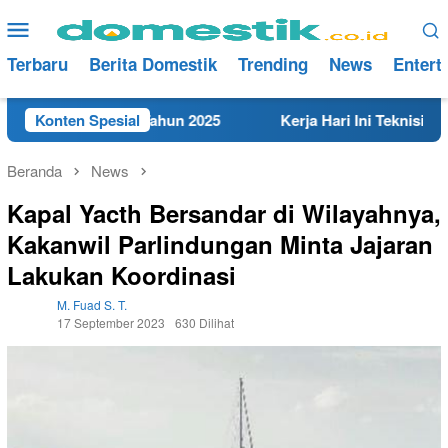
Loncat
Menu
ke
Mobile
konten
Terbaru
Berita Domestik
Trending
News
Entert
t di Rembang Tahun 2025
Konten Spesial
Kerja Hari Ini Teknisi/Mekan
Beranda
News
Kapal Yacth Bersandar di Wilayahnya,
Kakanwil Parlindungan Minta Jajaran
Lakukan Koordinasi
M. Fuad S. T.
17 September 2023
630 Dilihat