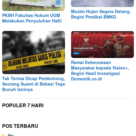
Musim Hujan Segera Datang,
PKBH Fakultas Hukum UGM
Begini Prediksi BMKG
Melakukan Penyuluhan HaKI
Ramai Kekecewaan
Masyarakat kepada Vision+,
Begini Hasil Investigasi
Tak Terima Dicap Pembohong,
Domestik.co.id
Seorang Suami di Bekasi Tega
Bunuh Istrinya
POPULER 7 HARI
POS TERBARU