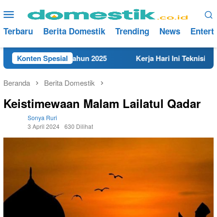
Loncat
Menu
ke
Mobile
konten
Terbaru
Berita Domestik
Trending
News
Entert
t di Rembang Tahun 2025
Konten Spesial
Kerja Hari Ini Teknisi/Mekani
Beranda
Berita Domestik
Keistimewaan Malam Lailatul Qadar
Sonya Ruri
3 April 2024
630 Dilihat