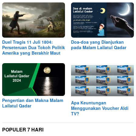
Duel Tragis 11 Juli 1804:
Doa-doa yang Dianjurkan
Perseteruan Dua Tokoh Politik
pada Malam Lailatul Qadar
Amerika yang Berakhir Maut
Pengertian dan Makna Malam
Apa Keuntungan
Lailatul Qadar
Menggunakan Voucher Aldi
TV?
POPULER 7 HARI