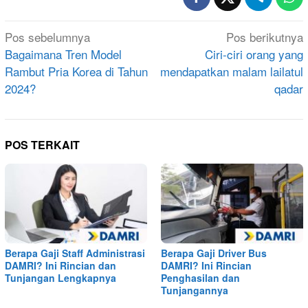
Navigasi
Pos sebelumnya
Pos berikutnya
pos
Bagaimana Tren Model
Ciri-ciri orang yang
Rambut Pria Korea di Tahun
mendapatkan malam lailatul
2024?
qadar
POS TERKAIT
Berapa Gaji Staff Administrasi
Berapa Gaji Driver Bus
DAMRI? Ini Rincian dan
DAMRI? Ini Rincian
Tunjangan Lengkapnya
Penghasilan dan
Tunjangannya