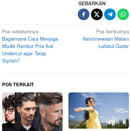
SEBARKAN
Navigasi
Pos sebelumnya
Pos berikutnya
pos
Bagaimana Cara Menjaga
Keistimewaan Malam
Model Rambut Pria Ikal
Lailatul Qadar
Undercut agar Tetap
Stylish?
POS TERKAIT