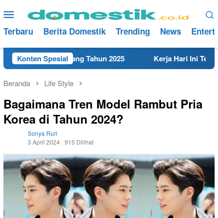
Loncat
Menu
ke
Mobile
konten
Terbaru
Berita Domestik
Trending
News
Entert
dekat di Rembang Tahun 2025
Konten Spesial
Kerja Hari Ini Teknisi/Me
Beranda
Life Style
Bagaimana Tren Model Rambut Pria
Korea di Tahun 2024?
Sonya Ruri
3 April 2024
915 Dilihat