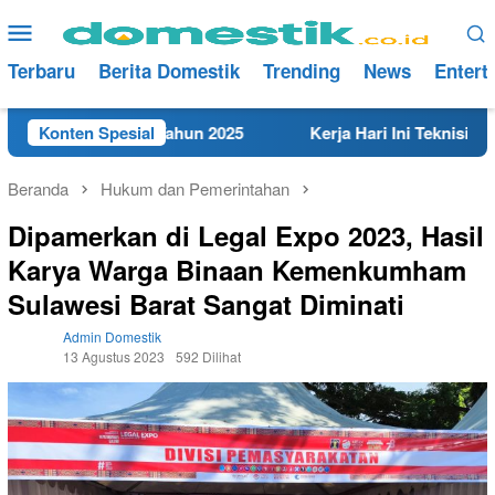
Loncat
Menu
ke
Mobile
konten
Terbaru
Berita Domestik
Trending
News
Entert
 di Rembang Tahun 2025
Konten Spesial
Kerja Hari Ini Teknisi/Mekanik
Beranda
Hukum dan Pemerintahan
Dipamerkan di Legal Expo 2023, Hasil
Karya Warga Binaan Kemenkumham
Sulawesi Barat Sangat Diminati
Admin Domestik
13 Agustus 2023
592 Dilihat