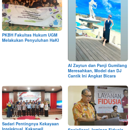
PKBH Fakultas Hukum UGM
Melakukan Penyuluhan HaKI
Al Zaytun dan Panji Gumilang
Meresahkan, Model dan DJ
Cantik Ini Angkat Bicara
Sadari Pentingnya Kekayaan
Intelektual, Kakanwil
Sosialisasi Jaminan Fidusia