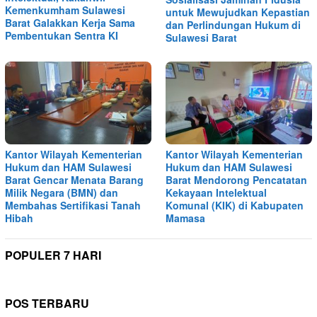
Kemenkumham Sulawesi
untuk Mewujudkan Kepastian
Barat Galakkan Kerja Sama
dan Perlindungan Hukum di
Pembentukan Sentra KI
Sulawesi Barat
Kantor Wilayah Kementerian
Kantor Wilayah Kementerian
Hukum dan HAM Sulawesi
Hukum dan HAM Sulawesi
Barat Gencar Menata Barang
Barat Mendorong Pencatatan
Milik Negara (BMN) dan
Kekayaan Intelektual
Membahas Sertifikasi Tanah
Komunal (KIK) di Kabupaten
Hibah
Mamasa
POPULER 7 HARI
POS TERBARU