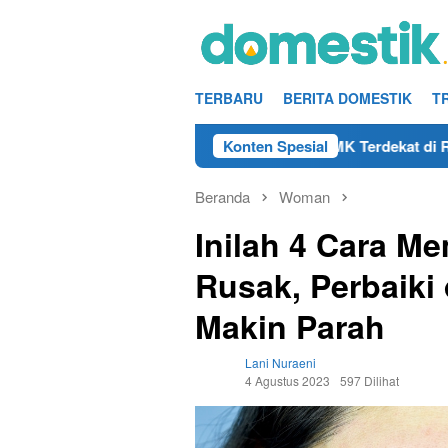
Loncat
ke
konten
TERBARU
BERITA DOMESTIK
T
/Mekanik DAMRI Lulusan SMA/SMK Terdekat di Rembang Tahun 20
Konten Spesial
Beranda
Woman
Inilah 4 Cara Me
Rusak, Perbaiki
Makin Parah
Lani Nuraeni
4 Agustus 2023
597 Dilihat