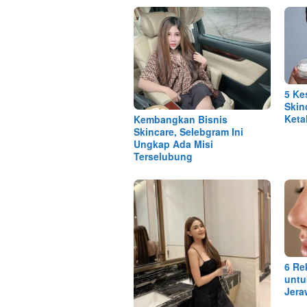
5 Ke
Skin
Keta
Kembangkan Bisnis
Skincare, Selebgram Ini
Ungkap Ada Misi
Terselubung
6 Re
untu
Jera