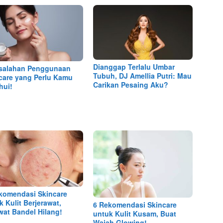
Dianggap Terlalu Umbar
salahan Penggunaan
Tubuh, DJ Amellia Putri: Mau
care yang Perlu Kamu
Carikan Pesaing Aku?
hui!
komendasi Skincare
k Kulit Berjerawat,
6 Rekomendasi Skincare
wat Bandel Hilang!
untuk Kulit Kusam, Buat
Wajah Glowing!