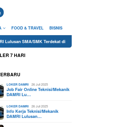
n
A
FOOD & TRAVEL
BISNIS
MK Terdekat di Cilacap Tahun 2025
Lowongan Freelance
LER 7 HARI
TERBARU
26 Juli 2025
LOKER DAMRI
Job Fair Online Teknisi/Mekanik
DAMRI Lu…
26 Juli 2025
LOKER DAMRI
Info Kerja Teknisi/Mekanik
DAMRI Lulusan…