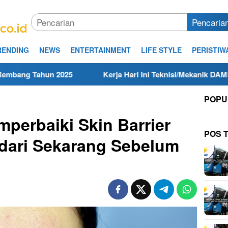
Pencaria
RENDING
NEWS
ENTERTAINMENT
LIFE STYLE
PERISTIW
25
Kerja Hari Ini Teknisi/Mekanik DAMRI Lulusan SMA/S
POPU
mperbaiki Skin Barrier
POS 
 dari Sekarang Sebelum