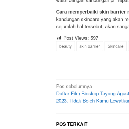
Cara memperbaiki skin barrier 
kandungan skincare yang akan m
sejumlah hal tersebut, akan sang
Post Views:
597
beauty
skin barrier
Skincare
Navigasi
Pos sebelumnya
pos
Daftar Film Bioskop Tayang Agus
2023, Tidak Boleh Kamu Lewatka
POS TERKAIT