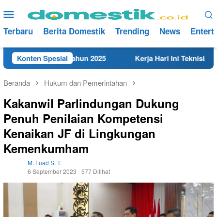
Loncat
Menu
ke
Mobile
konten
Terbaru
Berita Domestik
Trending
News
Entert
 di Rembang Tahun 2025
Konten Spesial
Kerja Hari Ini Teknisi/Mekani
Beranda
Hukum dan Pemerintahan
Kakanwil Parlindungan Dukung
Penuh Penilaian Kompetensi
Kenaikan JF di Lingkungan
Kemenkumham
M. Fuad S. T.
6 September 2023
577 Dilihat