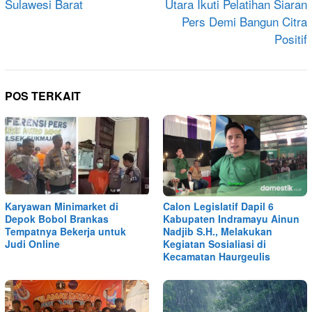
Sulawesi Barat
Utara Ikuti Pelatihan Siaran
Pers Demi Bangun Citra
Positif
POS TERKAIT
Karyawan Minimarket di
Calon Legislatif Dapil 6
Depok Bobol Brankas
Kabupaten Indramayu Ainun
Tempatnya Bekerja untuk
Nadjib S.H., Melakukan
Judi Online
Kegiatan Sosialiasi di
Kecamatan Haurgeulis