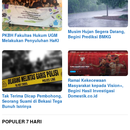
Musim Hujan Segera Datang,
PKBH Fakultas Hukum UGM
Begini Prediksi BMKG
Melakukan Penyuluhan HaKI
Ramai Kekecewaan
Masyarakat kepada Vision+,
Begini Hasil Investigasi
Tak Terima Dicap Pembohong,
Domestik.co.id
Seorang Suami di Bekasi Tega
Bunuh Istrinya
POPULER 7 HARI