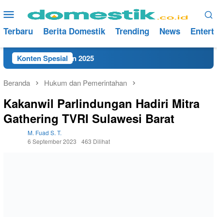
Loncat
Menu
ke
Mobile
konten
Terbaru
Berita Domestik
Trending
News
Entert
ngandaran Tahun 2025
Konten Spesial
Beranda
Hukum dan Pemerintahan
Kakanwil Parlindungan Hadiri Mitra
Gathering TVRI Sulawesi Barat
M. Fuad S. T.
6 September 2023
463 Dilihat