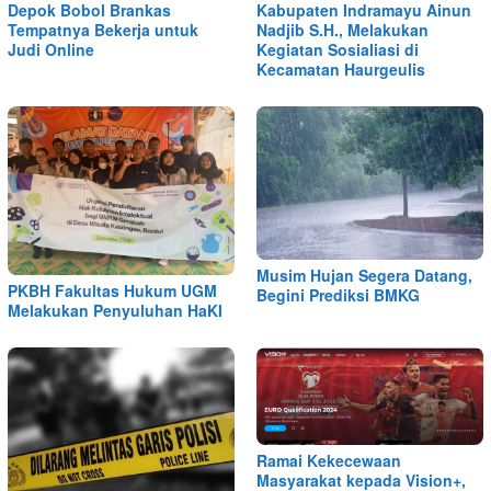
Depok Bobol Brankas
Kabupaten Indramayu Ainun
Tempatnya Bekerja untuk
Nadjib S.H., Melakukan
Judi Online
Kegiatan Sosialiasi di
Kecamatan Haurgeulis
Musim Hujan Segera Datang,
PKBH Fakultas Hukum UGM
Begini Prediksi BMKG
Melakukan Penyuluhan HaKI
Ramai Kekecewaan
Masyarakat kepada Vision+,