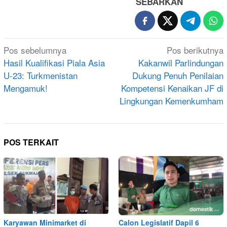
SEBARKAN
Navigasi
Pos sebelumnya
Pos berikutnya
pos
Hasil Kualifikasi Piala Asia
Kakanwil Parlindungan
U-23: Turkmenistan
Dukung Penuh Penilaian
Mengamuk!
Kompetensi Kenaikan JF di
Lingkungan Kemenkumham
POS TERKAIT
Karyawan Minimarket di
Calon Legislatif Dapil 6