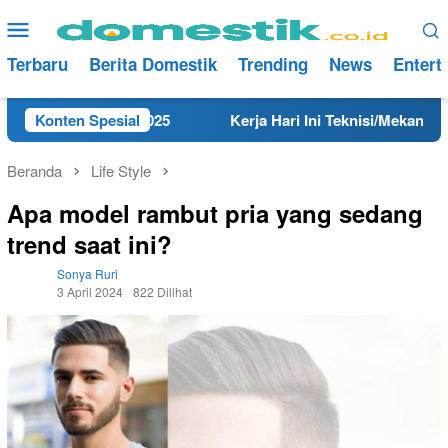
Loncat
Menu
ke
Mobile
konten
Terbaru
Berita Domestik
Trending
News
Entert
ng Tahun 2025
Konten Spesial
Kerja Hari Ini Teknisi/Mekanik DAMRI Lu
Beranda
Life Style
Apa model rambut pria yang sedang
trend saat ini?
Sonya Ruri
3 April 2024
822 Dilihat