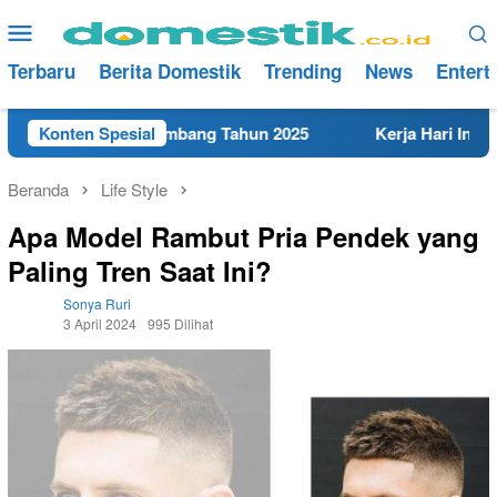
Loncat
Menu
ke
Mobile
konten
Terbaru
Berita Domestik
Trending
News
Entert
K Terdekat di Rembang Tahun 2025
Konten Spesial
Kerja Hari Ini Tekni
Beranda
Life Style
Apa Model Rambut Pria Pendek yang
Paling Tren Saat Ini?
Sonya Ruri
3 April 2024
995 Dilihat