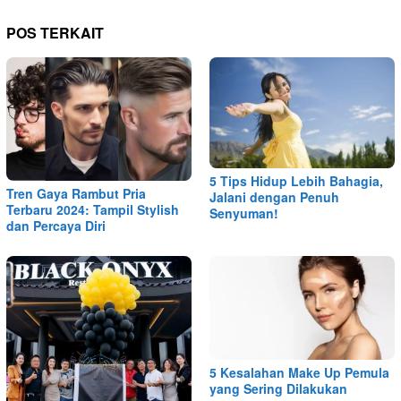
POS TERKAIT
5 Tips Hidup Lebih Bahagia,
Tren Gaya Rambut Pria
Jalani dengan Penuh
Terbaru 2024: Tampil Stylish
Senyuman!
dan Percaya Diri
5 Kesalahan Make Up Pemula
yang Sering Dilakukan