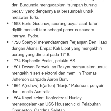
dari Burgundia mengucapkan “sumpah burung
pegar,” yang dengannya ia bersumpah untuk
melawan Turki.
1598 Boris Godunov, seorang boyar asal Tarar,
dipilih menjadi tsar sebagai penerus saudara
iparnya, Fydor.
1720 Spanyol menandatangani Perjanjian Den Haag
dengan Aliansi Empat Kali Lipat yang mengakhiri
perang yang dimulai pada 1718.
1774 Raphaelle Peale , pelukis AS
1801 Dewan Perwakilan Rakyat memutuskan untuk
mengakhiri seri elektoral dan memilih Thomas
Jefferson daripada Aaron Burr.
1864 A(ndrew) B(arton) “Banjo” Paterson, penyair
dan jurnalis Australia.
1864 Kapal selam Konfederasi Hunley
menenggelamkan USS Housatonic di Pelabuhan
Charleston, Carolina Selatan.