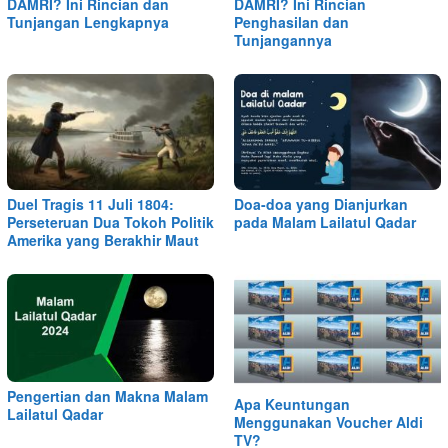
DAMRI? Ini Rincian dan
DAMRI? Ini Rincian
Tunjangan Lengkapnya
Penghasilan dan
Tunjangannya
Duel Tragis 11 Juli 1804:
Doa-doa yang Dianjurkan
Perseteruan Dua Tokoh Politik
pada Malam Lailatul Qadar
Amerika yang Berakhir Maut
Pengertian dan Makna Malam
Apa Keuntungan
Lailatul Qadar
Menggunakan Voucher Aldi
TV?