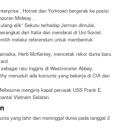
terprise , Hornet dan Yorktown bergerak ke posisi
mpuran Midway .
lang-alik” Sekutu terhadap Jerman dimulai,
angkat dari Italia dan mendarat di Uni Soviet.
emilih melalui referendum untuk membentuk
 Jamaika, Herb McKenley, mencetak rekor dunia baru
yard.
 sebagai ratu Inggris di Westminster Abbey.
thy menuduh ada komunis yang bekerja di CIA dan
Melbourne mengiris kapal perusak USS Frank E.
pantai Vietnam Selatan.
an
dunia yang lahir dan meninggal dunia pada tanggal 2