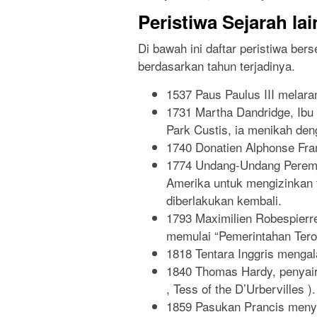
Peristiwa Sejarah la
Di bawah ini daftar peristiwa bers
berdasarkan tahun terjadinya.
1537 Paus Paulus III melara
1731 Martha Dandridge, Ibu 
Park Custis, ia menikah de
1740 Donatien Alphonse Fra
1774 Undang-Undang Peremp
Amerika untuk mengizinkan 
diberlakukan kembali.
1793 Maximilien Robespierr
memulai “Pemerintahan Teror
1818 Tentara Inggris mengal
1840 Thomas Hardy, penyair
, Tess of the D’Urbervilles ).
1859 Pasukan Prancis menye