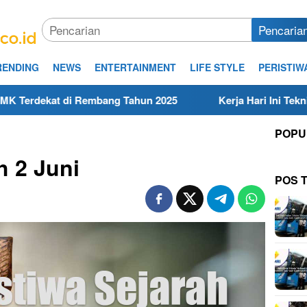
Pencaria
RENDING
NEWS
ENTERTAINMENT
LIFE STYLE
PERISTIW
Rembang Tahun 2025
Kerja Hari Ini Teknisi/Mekanik DA
POPU
h 2 Juni
POS 