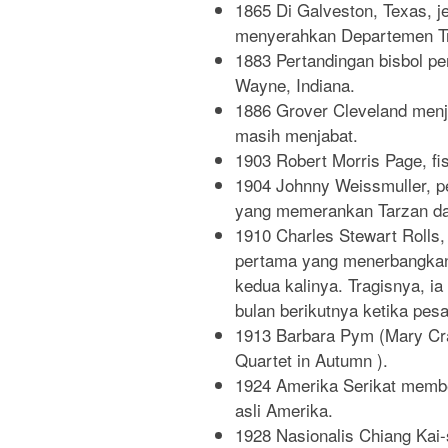
1865 Di Galveston, Texas, j
menyerahkan Departemen Tr
1883 Pertandingan bisbol pe
Wayne, Indiana.
1886 Grover Cleveland menj
masih menjabat.
1903 Robert Morris Page, fi
1904 Johnny Weissmuller, p
yang memerankan Tarzan da
1910 Charles Stewart Rolls,
pertama yang menerbangkan p
kedua kalinya. Tragisnya, i
bulan berikutnya ketika pes
1913 Barbara Pym (Mary Cram
Quartet in Autumn ).
1924 Amerika Serikat memb
asli Amerika.
1928 Nasionalis Chiang Kai