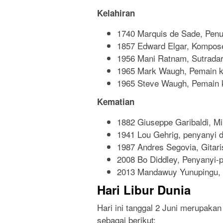
Kelahiran
1740 Marquis de Sade, Penul
1857 Edward Elgar, Kompose
1956 Mani Ratnam, Sutradara
1965 Mark Waugh, Pemain kri
1965 Steve Waugh, Pemain kr
Kematian
1882 Giuseppe Garibaldi, Milit
1941 Lou Gehrig, penyanyi d
1987 Andres Segovia, Gitari
2008 Bo Diddley, Penyanyi-pe
2013 Mandawuy Yunupingu, Pe
Hari Libur Dunia
Hari ini tanggal 2 Juni merupakan h
sebagai berikut: