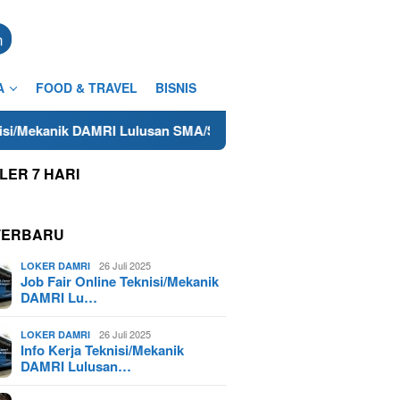
n
A
FOOD & TRAVEL
BISNIS
MRI Lulusan SMA/SMK Terdekat di Cilacap Tahun 2025
Low
LER 7 HARI
TERBARU
26 Juli 2025
LOKER DAMRI
Job Fair Online Teknisi/Mekanik
DAMRI Lu…
26 Juli 2025
LOKER DAMRI
Info Kerja Teknisi/Mekanik
DAMRI Lulusan…