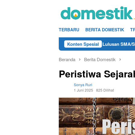
Loncat
ke
konten
TERBARU
BERITA DOMESTIK
T
fo Kerja Teknisi/Mekanik DAMRI Lulusan SMA/SMK Terdekat di 
Konten Spesial
Beranda
Berita Domestik
Peristiwa Sejara
Sonya Ruri
1 Juni 2025
825 Dilihat