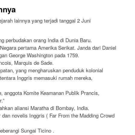
innya
ejarah lainnya yang terjadi tanggal 2 Juni
ng perbudakan orang India di Dunia Baru.
Negara pertama Amerika Serikat. Janda dari Daniel
ngan George Washington pada 1759.
ncois, Marquis de Sade.
atan, yang mengharuskan penduduk kolonial
tentara Inggris memasuki rumah mereka,
e, anggota Komite Keamanan Publik Prancis,
.”
ahkan aliansi Maratha di Bombay, India.
 dan novelis Inggris ( Far From the Madding Crowd
berangi Sungai Ticino .