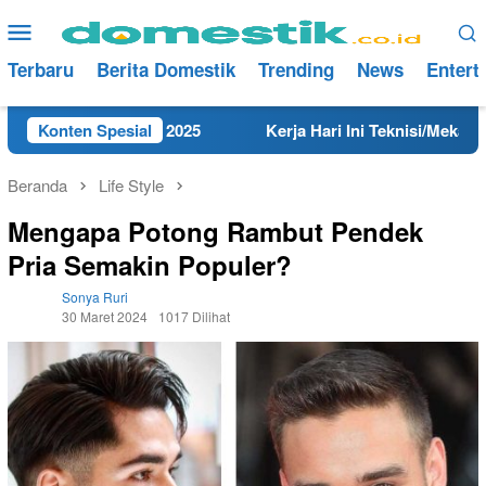
Loncat
Menu
ke
Mobile
konten
Terbaru
Berita Domestik
Trending
News
Entert
mbang Tahun 2025
Konten Spesial
Kerja Hari Ini Teknisi/Mekanik DAMRI
Beranda
Life Style
Mengapa Potong Rambut Pendek
Pria Semakin Populer?
Sonya Ruri
30 Maret 2024
1017 Dilihat