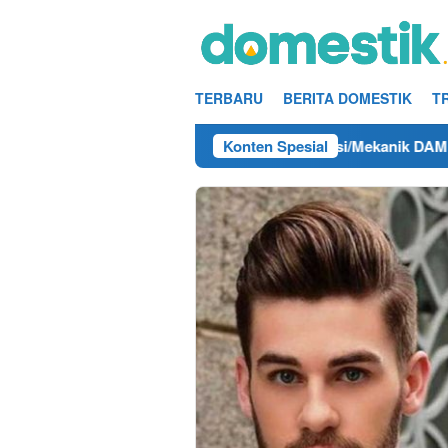
Loncat
ke
konten
TERBARU
BERITA DOMESTIK
T
Tahun 2025
Info Kerja Teknisi/Mekanik DAMRI Lulusan 
Konten Spesial