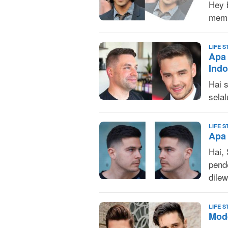
Hey 
memi
LIFE S
Apa 
Indo
Hai 
sela
LIFE S
Apa
Hai,
pende
dile
LIFE S
Mode