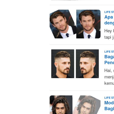
LIFE S
Apa
den
Hey 
tapi
LIFE S
Bag
Pen
Hai,
menja
kemu
LIFE S
Mode
Bag