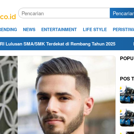
Pencaria
RENDING
NEWS
ENTERTAINMENT
LIFE STYLE
PERISTIW
SMA/SMK Terdekat di Rembang Tahun 2025
Kerja Hari In
POPU
POS 