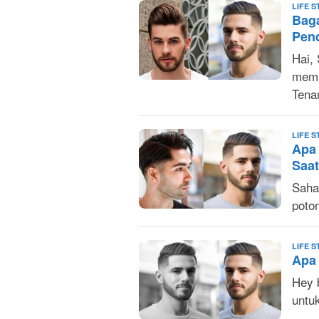
LIFE S
Bag
Pen
Hai,
memi
Tena
LIFE S
Apa 
Saat
Saha
poton
LIFE S
Apa 
Hey 
untu