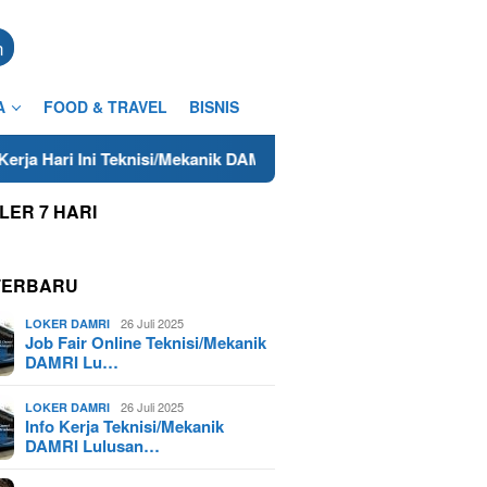
n
A
FOOD & TRAVEL
BISNIS
i Teknisi/Mekanik DAMRI Lulusan SMA/SMK Terdekat di Cilacap 
LER 7 HARI
TERBARU
26 Juli 2025
LOKER DAMRI
Job Fair Online Teknisi/Mekanik
DAMRI Lu…
26 Juli 2025
LOKER DAMRI
Info Kerja Teknisi/Mekanik
DAMRI Lulusan…