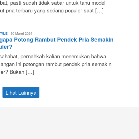
bat, pasti sudah tidak sabar untuk tahu model
ut pria terbaru yang sedang populer saat […]
Sonya
30 Maret 2024
TYLE
gapa Potong Rambut Pendek Pria Semakin
Ruri
uler?
sahabat, pernahkah kalian menemukan bahwa
kangan ini potongan rambut pendek pria semakin
ler? Bukan […]
Lihat Lainnya