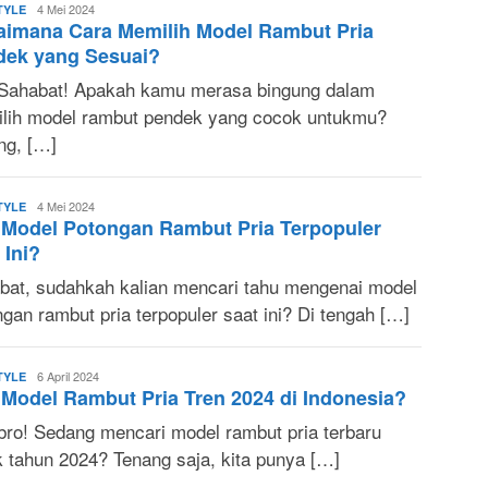
Sonya
4 Mei 2024
TYLE
aimana Cara Memilih Model Rambut Pria
Ruri
dek yang Sesuai?
 Sahabat! Apakah kamu merasa bingung dalam
lih model rambut pendek yang cocok untukmu?
ng, […]
Sonya
4 Mei 2024
TYLE
Model Potongan Rambut Pria Terpopuler
Ruri
 Ini?
bat, sudahkah kalian mencari tahu mengenai model
gan rambut pria terpopuler saat ini? Di tengah […]
Sonya
6 April 2024
TYLE
Model Rambut Pria Tren 2024 di Indonesia?
Ruri
bro! Sedang mencari model rambut pria terbaru
k tahun 2024? Tenang saja, kita punya […]