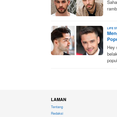
Saha
ramb
LIFE S
Men
Pop
Hey 
bela
popu
LAMAN
Tentang
Redaksi