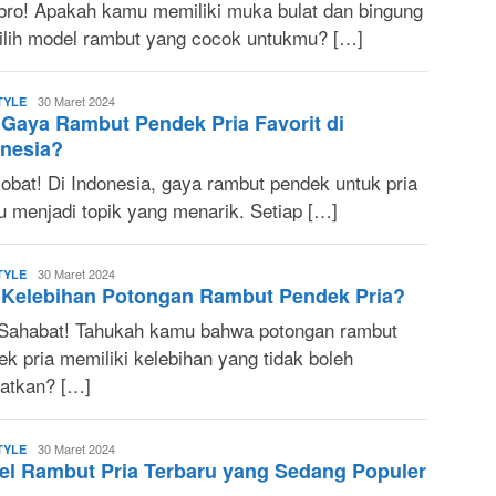
bro! Apakah kamu memiliki muka bulat dan bingung
lih model rambut yang cocok untukmu? […]
Sonya
30 Maret 2024
TYLE
Gaya Rambut Pendek Pria Favorit di
Ruri
nesia?
sobat! Di Indonesia, gaya rambut pendek untuk pria
lu menjadi topik yang menarik. Setiap […]
Sonya
30 Maret 2024
TYLE
 Kelebihan Potongan Rambut Pendek Pria?
Ruri
 Sahabat! Tahukah kamu bahwa potongan rambut
k pria memiliki kelebihan yang tidak boleh
watkan? […]
Sonya
30 Maret 2024
TYLE
l Rambut Pria Terbaru yang Sedang Populer
Ruri