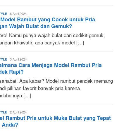
Sonya
6 April 2024
TYLE
 Model Rambut yang Cocok untuk Pria
Ruri
gan Wajah Bulat dan Gemuk?
bro! Kamu punya wajah bulat dan sedikit gemuk,
 jangan khawatir, ada banyak model […]
Sonya
3 April 2024
TYLE
aimana Cara Menjaga Model Rambut Pria
Ruri
dek Rapi?
 sahabat! Apa kabar? Model rambut pendek memang
di pilihan favorit banyak pria karena
dahannya […]
Sonya
2 April 2024
TYLE
l Rambut Pria untuk Muka Bulat yang Tepat
Ruri
i Anda?