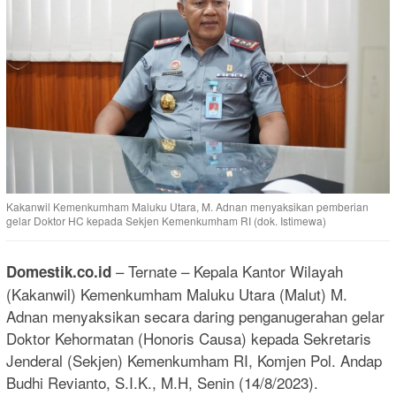
Kakanwil Kemenkumham Maluku Utara, M. Adnan menyaksikan pemberian
gelar Doktor HC kepada Sekjen Kemenkumham RI (dok. Istimewa)
– Ternate – Kepala Kantor Wilayah
Domestik.co.id
(Kakanwil) Kemenkumham Maluku Utara (Malut) M.
Adnan menyaksikan secara daring penganugerahan gelar
Doktor Kehormatan (Honoris Causa) kepada Sekretaris
Jenderal (Sekjen) Kemenkumham RI, Komjen Pol. Andap
Budhi Revianto, S.I.K., M.H, Senin (14/8/2023).