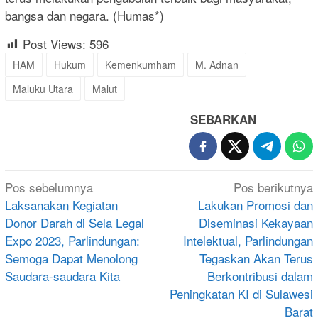
bangsa dan negara. (Humas*)
Post Views:
596
HAM
Hukum
Kemenkumham
M. Adnan
Maluku Utara
Malut
SEBARKAN
Navigasi
Pos sebelumnya
Pos berikutnya
pos
Laksanakan Kegiatan
Lakukan Promosi dan
Donor Darah di Sela Legal
Diseminasi Kekayaan
Expo 2023, Parlindungan:
Intelektual, Parlindungan
Semoga Dapat Menolong
Tegaskan Akan Terus
Saudara-saudara Kita
Berkontribusi dalam
Peningkatan KI di Sulawesi
Barat