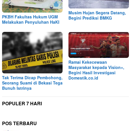
Musim Hujan Segera Datang,
PKBH Fakultas Hukum UGM
Begini Prediksi BMKG
Melakukan Penyuluhan HaKI
Ramai Kekecewaan
Masyarakat kepada Vision+,
Begini Hasil Investigasi
Tak Terima Dicap Pembohong,
Domestik.co.id
Seorang Suami di Bekasi Tega
Bunuh Istrinya
POPULER 7 HARI
POS TERBARU