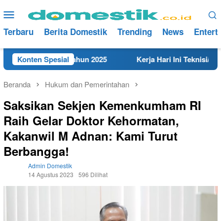
Loncat
Menu
ke
Mobile
konten
Terbaru
Berita Domestik
Trending
News
Entert
 di Rembang Tahun 2025
Konten Spesial
Kerja Hari Ini Teknisi/Mekani
Beranda
Hukum dan Pemerintahan
Saksikan Sekjen Kemenkumham RI
Raih Gelar Doktor Kehormatan,
Kakanwil M Adnan: Kami Turut
Berbangga!
Admin Domestik
14 Agustus 2023
596 Dilihat