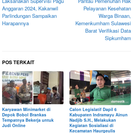
pos
Laksanakan Supervisi Pagu
Pantau Pemenuhan Hak
Anggaran 2024, Kakanwil
Pelayanan Kesehatan
Parlindungan Sampaikan
Warga Binaan,
Harapannya
Kemenkumham Sulawesi
Barat Verifikasi Data
Sipkumham
POS TERKAIT
Karyawan Minimarket di
Calon Legislatif Dapil 6
Depok Bobol Brankas
Kabupaten Indramayu Ainun
Tempatnya Bekerja untuk
Nadjib S.H., Melakukan
Judi Online
Kegiatan Sosialiasi di
Kecamatan Haurgeulis