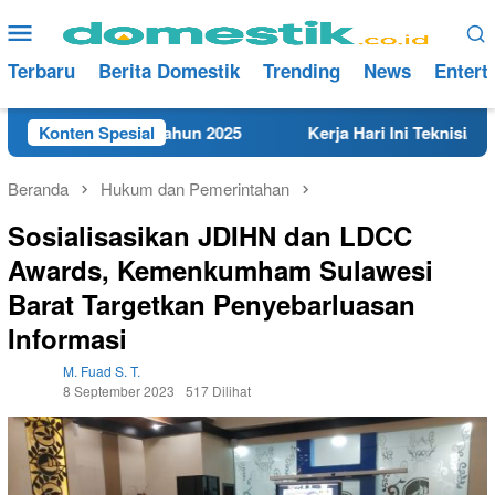
Loncat
Menu
ke
Mobile
konten
Terbaru
Berita Domestik
Trending
News
Entert
t di Rembang Tahun 2025
Konten Spesial
Kerja Hari Ini Teknisi/Mekani
Beranda
Hukum dan Pemerintahan
Sosialisasikan JDIHN dan LDCC
Awards, Kemenkumham Sulawesi
Barat Targetkan Penyebarluasan
Informasi
M. Fuad S. T.
8 September 2023
517 Dilihat