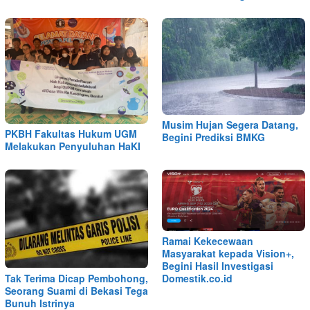
Musim Hujan Segera Datang,
PKBH Fakultas Hukum UGM
Begini Prediksi BMKG
Melakukan Penyuluhan HaKI
Ramai Kekecewaan
Masyarakat kepada Vision+,
Begini Hasil Investigasi
Tak Terima Dicap Pembohong,
Domestik.co.id
Seorang Suami di Bekasi Tega
Bunuh Istrinya